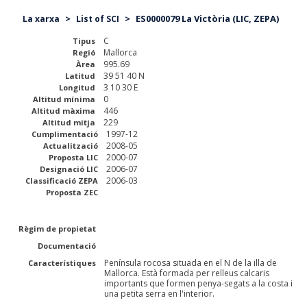
>
>
ES0000079 La Victòria (LIC, ZEPA)
La xarxa
List of SCI
C
Tipus
Mallorca
Regió
995.69
Àrea
39 51 40 N
Latitud
3 10 30 E
Longitud
0
Altitud mínima
446
Altitud màxima
229
Altitud mitja
1997-12
Cumplimentació
2008-05
Actualització
2000-07
Proposta LIC
2006-07
Designació LIC
2006-03
Classificació ZEPA
Proposta ZEC
Règim de propietat
Documentació
Península rocosa situada en el N de la illa de
Característiques
Mallorca. Està formada per relleus calcaris
importants que formen penya-segats a la costa i
una petita serra en l'interior.