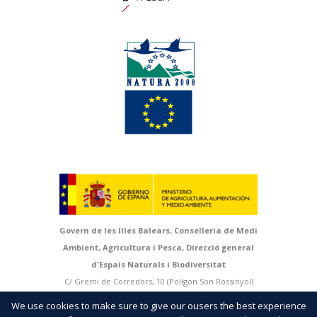
Govern de les Illes Balears, Conselleria de Medi
Ambient, Agricultura i Pesca, Direcció general
d'Espais Naturals i Biodiversitat
C/ Gremi de Corredors, 10 (Polígon Son Rossinyol)
07009 Palma. Mallorca | T > 971 17 66 66 | F > 971 17
We use cookies to make sure to give our ousers the best experience
66 79 |
http://natura.caib.es