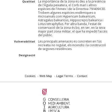
La importància de la zona es deu a la presència
Qualitat
de l'Àguila peixatera, el Corb marí i altres
espècies de l'Annex I de la Directiva 79/409/CEE.
Trobem algunes espècies endèmiques o
microareals com Hypericum balearicum,
Astragalus balearicus, Hippocrepis balearica i
Lotus tetraphyllus. Per altra banda, l'estat de
conservació de la zona és bo, en ser, en la seva
major part zona militar, el que ha impedit l'accés
del públic.
Les principals amenaces es concreten en l'ús
Vulnerabilitat
recreatiu no regulat, els incendis i la construcció
de segones residències.
Designació
Cookies
Web Map
Legal Terms
Contact