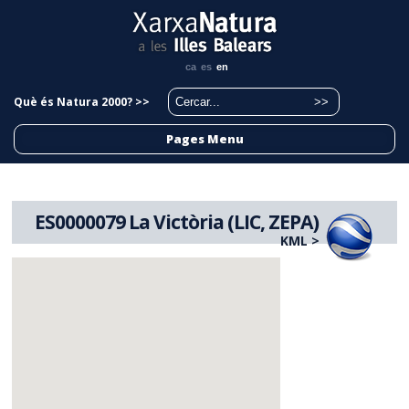
ca
es
en
Què és Natura 2000? >>
Pages Menu
ES0000079 La Victòria (LIC, ZEPA)
KML >