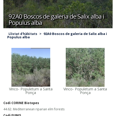
92A0 Boscos de galeria de Salix alba i
Populus alba
>
92A0 Boscos de galeria de Salix alba i
Llistat d'hàbitats
Populus alba
Vinco- Populetum a Santa
Vinco- Populetum a Santa
Ponça
Ponça
Codi CORINE Biotopes
44.62. Mediterranean riparian elm forests
Codi EUNIS