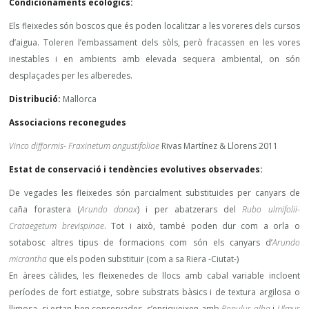
Condicionaments ecològics:
Els fleixedes són boscos que és poden localitzar a les voreres dels cursos
d’aigua. Toleren l’embassament dels sòls, però fracassen en les vores
inestables i en ambients amb elevada sequera ambiental, on són
desplaçades per les alberedes.
Distribució:
Mallorca
Associacions reconegudes
Vinco difformis- Fraxinetum angustifoliae
Rivas Martínez & Llorens 2011
Estat de conservació i tendències evolutives observades:
De vegades les fleixedes són parcialment substituides per canyars de
caña forastera (
Arundo donax
) i per abatzerars del
Rubo ulmifolii-
Crataegetum brevispinae
. Tot i això, també poden dur com a orla o
sotabosc altres tipus de formacions com són els canyars d’
Arundo
micrantha
que els poden substituir (com a sa Riera -Ciutat-)
En àrees càlides, les fleixenedes de llocs amb cabal variable incloent
períodes de fort estiatge, sobre substrats bàsics i de textura argilosa o
llimosa, si estan ben conservades, s’enriqueixen amb
Populus alba
i
Ulmus