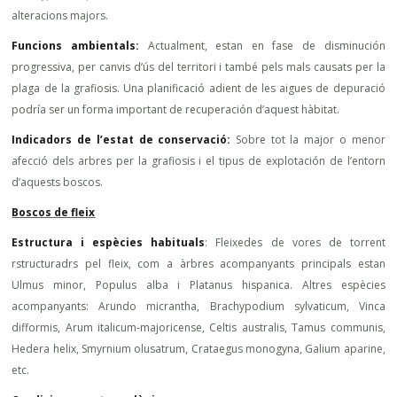
alteracions majors.
Funcions ambientals:
Actualment, estan en fase de disminución
progressiva, per canvis d’ús del territori i també pels mals causats per la
plaga de la grafiosis. Una planificació adient de les aigues de depuració
podría ser un forma important de recuperación d’aquest hàbitat.
Indicadors de l’estat de conservació:
Sobre tot la major o menor
afecció dels arbres per la grafiosis i el tipus de explotación de l’entorn
d’aquests boscos.
Boscos de fleix
Estructura i espècies habituals
: Fleixedes de vores de torrent
rstructuradrs pel fleix, com a àrbres acompanyants principals estan
Ulmus minor, Populus alba i Platanus hispanica. Altres espècies
acompanyants: Arundo micrantha, Brachypodium sylvaticum, Vinca
difformis, Arum italicum-majoricense, Celtis australis, Tamus communis,
Hedera helix, Smyrnium olusatrum, Crataegus monogyna, Galium aparine,
etc.