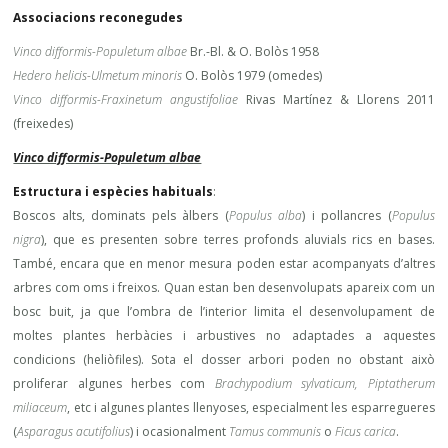
Associacions reconegudes
Vinco difformis-Populetum albae
Br.-Bl. & O. Bolòs 1958
Hedero helicis-Ulmetum minoris
O. Bolòs 1979 (omedes)
Vinco difformis-Fraxinetum angustifoliae
Rivas Martínez & Llorens 2011
(freixedes)
Vinco difformis-Populetum albae
Estructura i espècies habituals
:
Boscos alts, dominats pels àlbers (
Populus alba
) i pollancres (
Populus
nigra
), que es presenten sobre terres profonds aluvials rics en bases.
També, encara que en menor mesura poden estar acompanyats d’altres
arbres com oms i freixos. Quan estan ben desenvolupats apareix com un
bosc buit, ja que l’ombra de l’interior limita el desenvolupament de
moltes plantes herbàcies i arbustives no adaptades a aquestes
condicions (heliòfiles). Sota el dosser arbori poden no obstant això
proliferar algunes herbes com
Brachypodium sylvaticum, Piptatherum
miliaceum
, etc i algunes plantes llenyoses, especialment les esparregueres
(
Asparagus acutifolius
) i ocasionalment
Tamus communis
o
Ficus carica
.