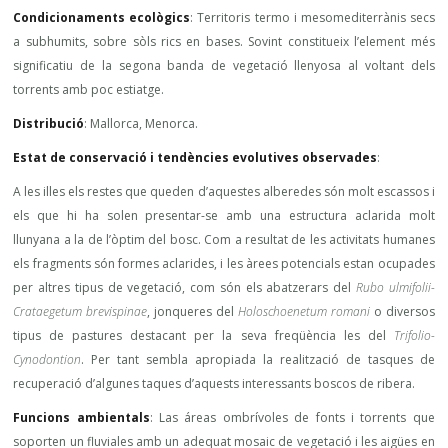
Condicionaments ecològics
: Territoris termo i mesomediterrànis secs
a subhumits, sobre sòls rics en bases. Sovint constitueix l’element més
significatiu de la segona banda de vegetació llenyosa al voltant dels
torrents amb poc estiatge.
Distribució
: Mallorca, Menorca.
Estat de conservació i tendències evolutives observades
:
A les illes els restes que queden d’aquestes alberedes són molt escassos i
els que hi ha solen presentar-se amb una estructura aclarida molt
llunyana a la de l’òptim del bosc. Com a resultat de les activitats humanes
els fragments són formes aclarides, i les àrees potencials estan ocupades
per altres tipus de vegetació, com són els abatzerars del
Rubo ulmifolii-
Crataegetum brevispinae
, jonqueres del
Holoschoenetum romani
o diversos
tipus de pastures destacant per la seva freqüència les del
Trifolio-
Cynodontion
. Per tant sembla apropiada la realització de tasques de
recuperació d’algunes taques d’aquests interessants boscos de ribera.
Funcions ambientals
: Las áreas ombrívoles de fonts i torrents que
soporten un fluviales amb un adequat mosaic de vegetació i les aigües en