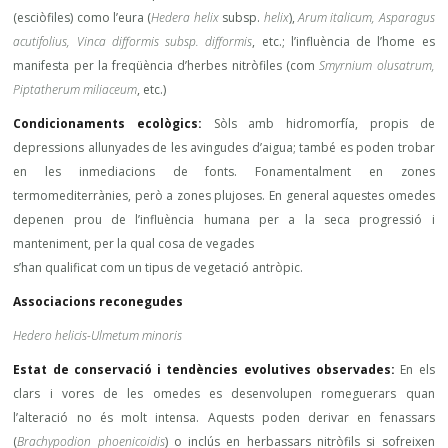
(esciòfiles) como l’eura (
Hedera helix
subsp.
helix
),
Arum italicum, Asparagus
acutifolius, Vinca difformis subsp. difformis
, etc.; l’influència de l’home es
manifesta per la freqüència d’herbes nitròfiles (com
Smyrnium olusatrum,
Piptatherum miliaceum
, etc.)
Condicionaments ecològics:
Sòls amb hidromorfía, propis de
depressions allunyades de les avingudes d’aigua; també es poden trobar
en les inmediacions de fonts. Fonamentalment en zones
termomediterrànies, però a zones plujoses. En general aquestes omedes
depenen prou de l’influència humana per a la seca progressió i
manteniment, per la qual cosa de vegades
s’han qualificat com un tipus de vegetació antròpic.
Associacions reconegudes
Hedero helicis-Ulmetum minoris
Estat de conservació i tendències evolutives observades:
En els
clars i vores de les omedes es desenvolupen romeguerars quan
l’alteració no és molt intensa. Aquests poden derivar en fenassars
(
Brachypodion phoenicoidis
) o inclús en herbassars nitròfils si sofreixen