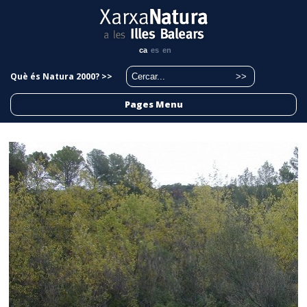
ca
es
en
Què és Natura 2000? >>
Pages Menu