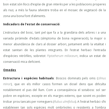
bon estat són llocs d’esplai de gran interès per a les poblacions properes
als rius; a més la fauna silvestre troba en el mosaic de vegetació de la
zona una bona font d’aliments.
Indicadors de l’estat de conservació
:
L’estructura del bosc, tant pel que fa a la grandària dels arbres i a una
variada piràmide d’edats (símptoma de bona regeneració), la major o
menor abundància de clars al dosser arbori, juntament amb la vitalitat i
estat sanitari de les plantes integrants. En l’estrat herbaci l’entrada
d’espècies nitròfiles, sobretot
Piptatherum miliaceum
, indica un estat de
conservació mica deficient.
Omedes
Estructura i espècies habituals
: Boscos dominats pels oms (
Ulmus
minor
), que en els millor casos formen un dosel dens que dificulta
notablement el pas del llum. Com a conseqüència el sotabosc sol ser
pobre en espècies, excepte en els marges externs, que sovint es poden
trobar prou tancats per romeguers (
Rubus ulmifolius
). A l’estrat herbàci s’hi
estableixen tan sols espècies molt ombrívoles o resistents a l’ombra