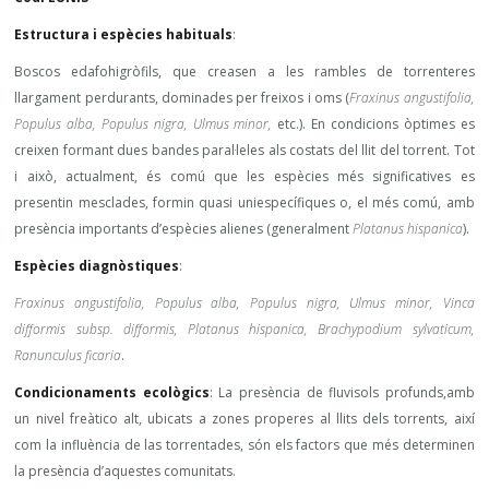
Estructura i espècies habituals
:
Boscos edafohigròfils, que creasen a les rambles de torrenteres
llargament perdurants, dominades per freixos i oms (
Fraxinus angustifolia,
Populus alba, Populus nigra, Ulmus minor,
etc.). En condicions òptimes es
creixen formant dues bandes paral·leles als costats del llit del torrent. Tot
i això, actualment, és comú que les espècies més significatives es
presentin mesclades, formin quasi uniespecífiques o, el més comú, amb
presència importants d’espècies alienes (generalment
Platanus hispanica
).
Espècies diagnòstiques
:
Fraxinus angustifolia, Populus alba, Populus nigra, Ulmus minor, Vinca
difformis subsp. difformis, Platanus hispanica, Brachypodium sylvaticum,
Ranunculus ficaria
.
Condicionaments ecològics
: La presència de fluvisols profunds,amb
un nivel freàtico alt, ubicats a zones properes al llits dels torrents, així
com la influència de las torrentades, són els factors que més determinen
la presència d’aquestes comunitats.