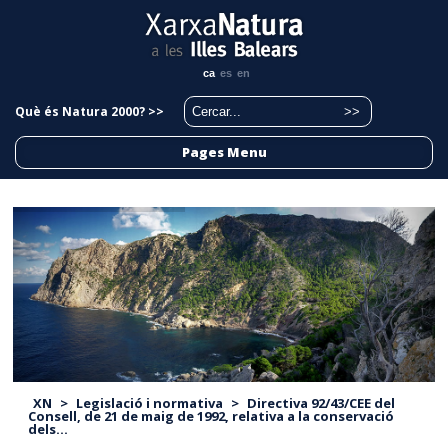
ca
es
en
Què és Natura 2000? >>
Pages Menu
XN
>
Legislació i normativa
>
Directiva 92/43/CEE del
Consell, de 21 de maig de 1992, relativa a la conservació
dels...