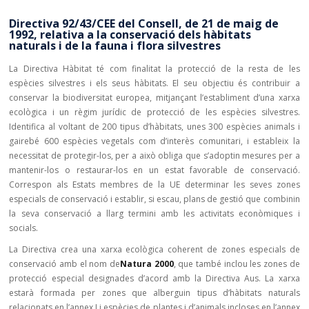
Directiva 92/43/CEE del Consell, de 21 de maig de
1992, relativa a la conservació dels hàbitats
naturals i de la fauna i flora silvestres
La Directiva Hàbitat té com finalitat la protecció de la resta de les
espècies silvestres i els seus hàbitats. El seu objectiu és contribuir a
conservar la biodiversitat europea, mitjançant l’establiment d’una xarxa
ecològica i un règim jurídic de protecció de les espècies silvestres.
Identifica al voltant de 200 tipus d’hàbitats, unes 300 espècies animals i
gairebé 600 espècies vegetals com d’interès comunitari, i estableix la
necessitat de protegir-los, per a això obliga que s’adoptin mesures per a
mantenir-los o restaurar-los en un estat favorable de conservació.
Correspon als Estats membres de la UE determinar les seves zones
especials de conservació i establir, si escau, plans de gestió que combinin
la seva conservació a llarg termini amb les activitats econòmiques i
socials.
La Directiva crea una xarxa ecològica coherent de zones especials de
conservació amb el nom de
Natura 2000
, que també inclou les zones de
protecció especial designades d’acord amb la Directiva Aus. La xarxa
estarà formada per zones que alberguin tipus d’hàbitats naturals
relacionats en l’annex I i espècies de plantes i d’animals incloses en l’annex