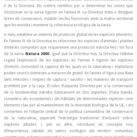
II de la Directiva. Els criteris científics per a determinar les zones que
s’inclouran en la xarxa figuren en l’annex III. La Directiva insta a designar
àrees de conservació, establir vincles funcionals amb la matriu territorial
que les envolta i mantenir la coherència ecològica de la Xarxa.
A més, estableix un sistema de protecció global de les espècies silvestres.
En l’annex IV de la Directiva es relacionen les espècies d’animals i plantes
d’interès comunitari que requereixen una protecció estricta fins i tot fora
de la xarxa
Natura 2000
. Igual que la Directiva Aus, la Directiva Hàbitat
regula l’explotació de les espècies: en l’annex V figuren les espècies
d’interès comunitari la captura de les quals en la naturalesa i explotació
poden veure’s sotmeses a mesures de gestió. En l’annex VI figura una llista
dels mètodes i mitjans de captura i sacrifici i les maneres de transport
prohibits per a la caça. El valor d’aquesta Directiva per a la conservació
de la biodiversitat estreba bàsicament en dos aspectes. D’una banda,
considera als ecosistemes i als hàbitats de determinades espècies com
elements clau per al manteniment de la diversitat biològica de la UE, i els
converteix en l’objecte central de la política comunitària de conservació
de la naturalesa, superant l’estratègia tradicional d’actuació sobre
espècies aïllades. I, per un altre, introdueix un concepte nou
d’importància cabdal: els valors ecològics del territori comunitari