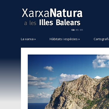
ca
es
en
La xarxa
»
Hàbitats i espècies
»
Cartografi