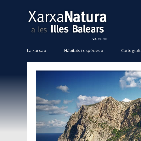
ca
es
en
La xarxa
»
Hàbitats i espècies
»
Cartografi