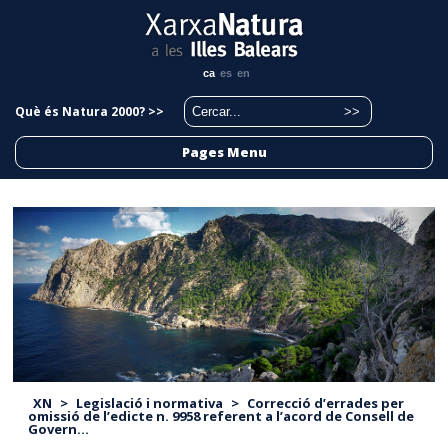
ca
es
en
Què és Natura 2000? >>
Pages Menu
XN
>
Legislació i normativa
>
Correcció d’errades per
omissió de l’edicte n. 9958 referent a l’acord de Consell de
Govern...