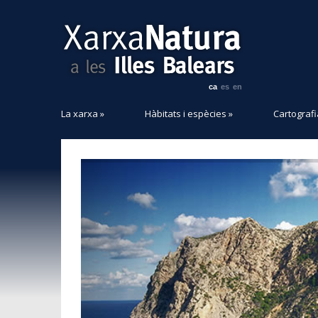
ca
es
en
La xarxa
»
Hàbitats i espècies
»
Cartografi