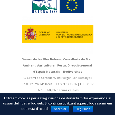
Govern de les Illes Balears, Conselleria de Medi
Ambient, Agricultura i Pesca, Direcció general
d'Espais Naturals i Biodiversitat
C/ Gremi de Corredors, 10 (Polígon Son Rossinyol)
07009 Palma. Mallorca | T > 971 17 66 66 | F > 971 17
66 79 |
http://natura.caib.es
Utilitzem cookies per assegurar-nos de donar la millor experiència al
usuari del nostre lloc web. Si continua utilitzant aquest lloc assumirem
que està d'acord.
Acceptar
Llegir més