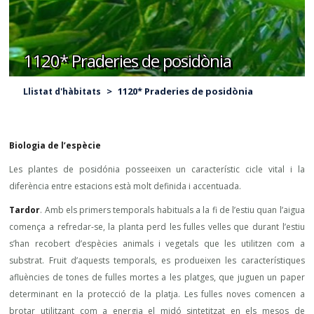
1120* Praderies de posidònia
>
1120* Praderies de posidònia
Llistat d'hàbitats
B
iologia de l’espècie
Les plantes de posidónia posseeixen un característic cicle vital i la
diferència entre estacions està molt definida i accentuada.
Tardor
. Amb els primers temporals habituals a la fi de l’estiu quan l’aigua
comença a refredar-se, la planta perd les fulles velles que durant l’estiu
s’han recobert d’espècies animals i vegetals que les utilitzen com a
substrat. Fruit d’aquests temporals, es produeixen les característiques
afluències de tones de fulles mortes a les platges, que juguen un paper
determinant en la protecció de la platja. Les fulles noves comencen a
brotar utilitzant com a energia el midó sintetitzat en els mesos de