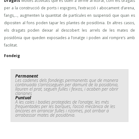
Dragats
Moltes activitats que es duen a terme al litoral, com els dragats
per a la construcció de ports i espigons, l’extracció i abocament d’arena,
fangs,…, augmenten la quantitat de partícules en suspensió que quan es
dipositen al fons poden tapar les plantes de posidònia. En altres casos,
els dragats poden deixar al descobert les arrels de les mates de
posidònia que queden exposades a l’onatge i poden així rompre’s amb
facilitat.
Fondeig
Permanent
Les cadenes dels fondeigs permanents que de manera
continuada s’arrosseguen per damunt de la posidònia,
llauren el prat, seguen fulles i feixos, i acaben per obrir
clarianes
Puntual
A les cales i badies protegides de l’onatge, les més
freqüentades per les barques, l’acció mecànica de les
àncores en arrancar fulles i rizomes, pot arribar a
arrabassar mates de posidònia.