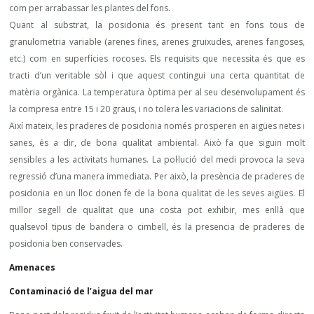
com per arrabassar les plantes del fons.
Quant al substrat, la posidonia és present tant en fons tous de
granulometria variable (arenes fines, arenes gruixudes, arenes fangoses,
etc.) com en superfícies rocoses. Els requisits que necessita és que es
tracti d’un veritable sòl i que aquest contingui una certa quantitat de
matèria orgànica. La temperatura òptima per al seu desenvolupament és
la compresa entre 15 i 20 graus, i no tolera les variacions de salinitat.
Així mateix, les praderes de posidonia només prosperen en aigües netes i
sanes, és a dir, de bona qualitat ambiental. Això fa que siguin molt
sensibles a les activitats humanes. La pol·lució del medi provoca la seva
regressió d’una manera immediata. Per això, la presència de praderes de
posidonia en un lloc donen fe de la bona qualitat de les seves aigües. El
millor segell de qualitat que una costa pot exhibir, mes enllà que
qualsevol tipus de bandera o cimbell, és la presencia de praderes de
posidonia ben conservades.
Amenaces
Contaminació de l’aigua del mar