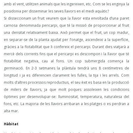
amb el vent, utilitzen animals que les ingereixen, etc. Com se les enginya la
posidonia per disseminar les seves llavors en el medi aquàtic?
Si disseccionam un fruit veurem que la llavor esta envoltada d’una paret
carnosa denominada pericarpi, que té la missió de proporcionar al fruit
una densitat relativament baixa. Això permet que el fruit, un cop madur,
en separar-se de la planta ajudat per l’onatge, ascendeixi a la superfície,
gràcies a la flotabilitat que li confereix el pericarpi. Durant dies viatjarà a
mercè dels corrents fins que el pericarpi es descompon i la llavor que té
flotabilitat negativa, cau al fons. Un cop submergida comença la
germinació. En 2-3 setmanes la plàntula tendrà uns 8 centímetres de
longitud i ja es diferencien clarament les fulles, la tija i les arrels. Com
molts d’altres processos reproductius, el seu èxit es basa en la producció
de milers de llavors, ja que molt poques assoleixen les condicions
òptimes per desenvolupar-se: lluminositat, temperatura, naturalesa del
fons, etc. La majoria de les llavors arribaran a les platges o es perdran a
alta mar.
Hàbitat