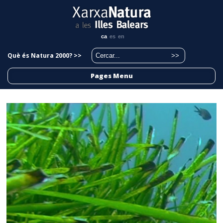
ca
es
en
Què és Natura 2000? >>
Pages Menu