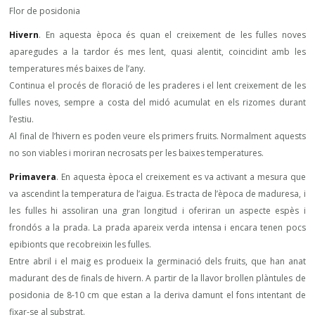
Flor de posidonia
Hivern
. En aquesta època és quan el creixement de les fulles noves
aparegudes a la tardor és mes lent, quasi alentit, coincidint amb les
temperatures més baixes de l’any.
Continua el procés de floració de les praderes i el lent creixement de les
fulles noves, sempre a costa del midó acumulat en els rizomes durant
l’estiu.
Al final de l’hivern es poden veure els primers fruits. Normalment aquests
no son viables i moriran necrosats per les baixes temperatures.
Primavera
. En aquesta època el creixement es va activant a mesura que
va ascendint la temperatura de l’aigua. Es tracta de l’època de maduresa, i
les fulles hi assoliran una gran longitud i oferiran un aspecte espès i
frondós a la prada. La prada apareix verda intensa i encara tenen pocs
epibionts que recobreixin les fulles.
Entre abril i el maig es produeix la germinació dels fruits, que han anat
madurant des de finals de hivern. A partir de la llavor brollen plàntules de
posidonia de 8-10 cm que estan a la deriva damunt el fons intentant de
fixar-se al substrat.