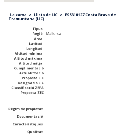
>
>
ES5310127 Costa Brava de
La xarxa
Llista de LIC
Tramuntana (LIC)
Tipus
Mallorca
Regió
Àrea
Latitud
Longitud
Altitud mínima
Altitud màxima
Altitud mitja
Cumplimentació
Actualització
Proposta LIC
Designació LIC
Classificació ZEPA
Proposta ZEC
Règim de propietat
Documentació
Característiques
Qualitat