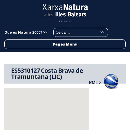
ca
es
en
Què és Natura 2000? >>
Pages Menu
ES5310127 Costa Brava de
Tramuntana (LIC)
KML >