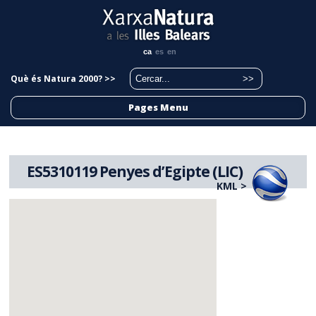
ca
es
en
Què és Natura 2000? >>
Pages Menu
ES5310119 Penyes d’Egipte (LIC)
KML >