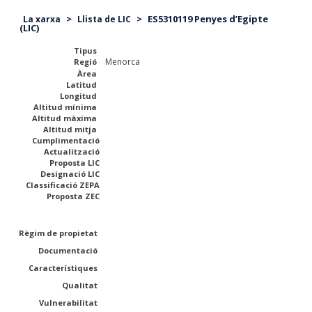
>
>
ES5310119 Penyes d’Egipte
La xarxa
Llista de LIC
(LIC)
Tipus
Menorca
Regió
Àrea
Latitud
Longitud
Altitud mínima
Altitud màxima
Altitud mitja
Cumplimentació
Actualització
Proposta LIC
Designació LIC
Classificació ZEPA
Proposta ZEC
Règim de propietat
Documentació
Característiques
Qualitat
Vulnerabilitat