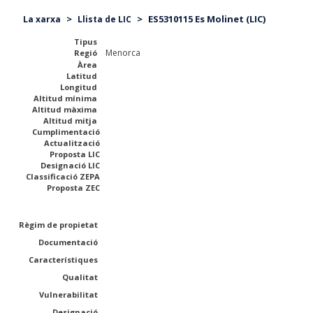
>
>
ES5310115 Es Molinet (LIC)
La xarxa
Llista de LIC
Tipus
Menorca
Regió
Àrea
Latitud
Longitud
Altitud mínima
Altitud màxima
Altitud mitja
Cumplimentació
Actualització
Proposta LIC
Designació LIC
Classificació ZEPA
Proposta ZEC
Règim de propietat
Documentació
Característiques
Qualitat
Vulnerabilitat
Designació