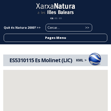
ca
es
en
Què és Natura 2000? >>
Pages Menu
ES5310115 Es Molinet (LIC)
KML >