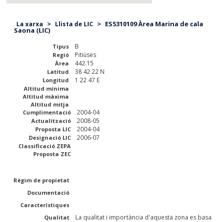
>
>
ES5310109 Àrea Marina de cala
La xarxa
Llista de LIC
Saona (LIC)
B
Tipus
Pitiüses
Regió
442.15
Àrea
38 42 22 N
Latitud
1 22 47 E
Longitud
Altitud mínima
Altitud màxima
Altitud mitja
2004-04
Cumplimentació
2008-05
Actualització
2004-04
Proposta LIC
2006-07
Designació LIC
Classificació ZEPA
Proposta ZEC
Règim de propietat
Documentació
Característiques
La qualitat i importància d'aquesta zona es basa
Qualitat