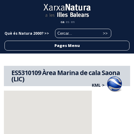
ca
es
en
Què és Natura 2000? >>
Pages Menu
ES5310109 Àrea Marina de cala Saona
(LIC)
KML >