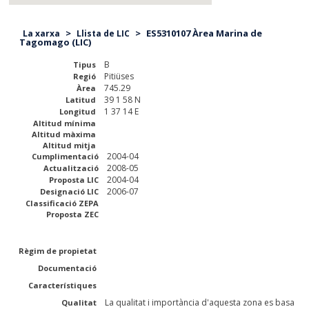
>
>
ES5310107 Àrea Marina de
La xarxa
Llista de LIC
Tagomago (LIC)
B
Tipus
Pitiüses
Regió
745.29
Àrea
39 1 58 N
Latitud
1 37 14 E
Longitud
Altitud mínima
Altitud màxima
Altitud mitja
2004-04
Cumplimentació
2008-05
Actualització
2004-04
Proposta LIC
2006-07
Designació LIC
Classificació ZEPA
Proposta ZEC
Règim de propietat
Documentació
Característiques
La qualitat i importància d'aquesta zona es basa
Qualitat