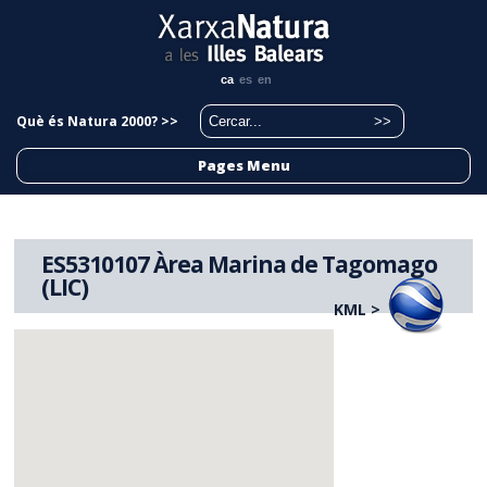
ca
es
en
Què és Natura 2000? >>
Pages Menu
ES5310107 Àrea Marina de Tagomago
(LIC)
KML >