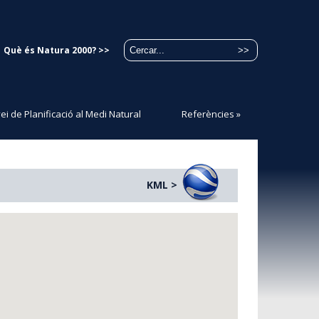
Què és Natura 2000? >>
ei de Planificació al Medi Natural
Referències
»
KML >