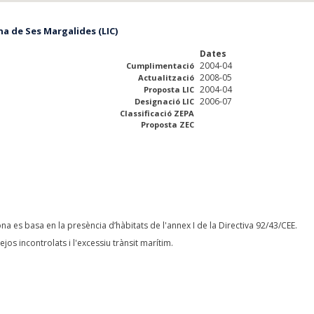
a de Ses Margalides (LIC)
Dates
2004-04
Cumplimentació
2008-05
Actualització
2004-04
Proposta LIC
2006-07
Designació LIC
Classificació ZEPA
Proposta ZEC
na es basa en la presència d’hàbitats de l'annex I de la Directiva 92/43/CEE.
os incontrolats i l'excessiu trànsit marítim.