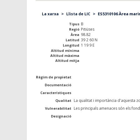
>
>
ES5310106 Àrea marin
La xarxa
Llista de LIC
B
Tipus
Pitiüses
Regió
98.82
Àrea
39 2 60 N
Latitud
1 19 9 E
Longitud
Altitud mínima
Altitud màxima
Altitud mitja
Règim de propietat
Documentació
Característiques
La qualitat i importància d'aquesta zo
Qualitat
Les principals amenaces són els fondej
Vulnerabilitat
Designació