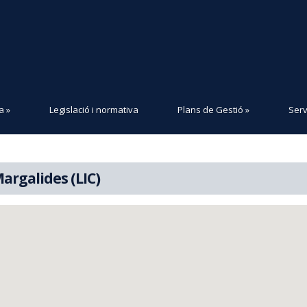
a
»
Legislació i normativa
Plans de Gestió
»
Serv
argalides (LIC)