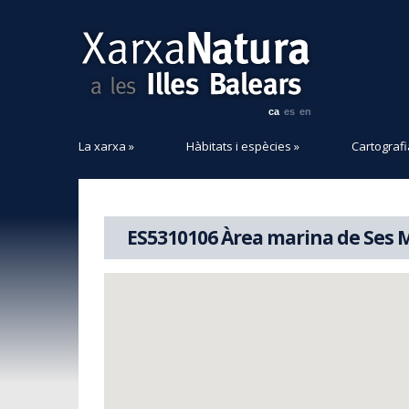
ca
es
en
La xarxa
»
Hàbitats i espècies
»
Cartografi
ES5310106 Àrea marina de Ses M