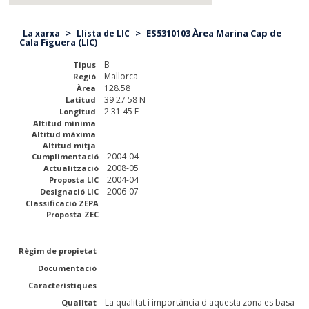
>
>
ES5310103 Àrea Marina Cap de
La xarxa
Llista de LIC
Cala Figuera (LIC)
B
Tipus
Mallorca
Regió
128.58
Àrea
39 27 58 N
Latitud
2 31 45 E
Longitud
Altitud mínima
Altitud màxima
Altitud mitja
2004-04
Cumplimentació
2008-05
Actualització
2004-04
Proposta LIC
2006-07
Designació LIC
Classificació ZEPA
Proposta ZEC
Règim de propietat
Documentació
Característiques
La qualitat i importància d'aquesta zona es basa
Qualitat