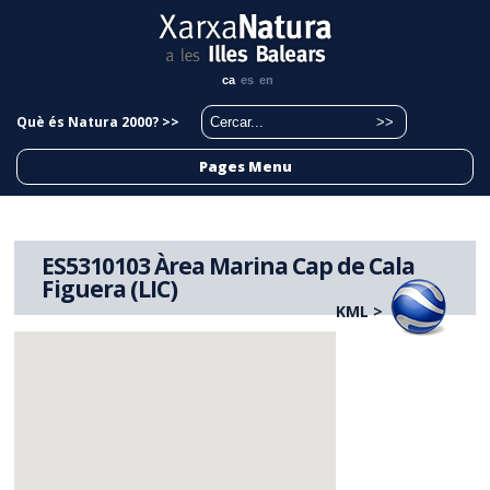
ca
es
en
Què és Natura 2000? >>
Pages Menu
ES5310103 Àrea Marina Cap de Cala
Figuera (LIC)
KML >