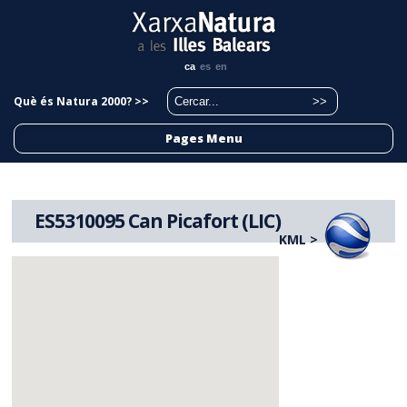
ca
es
en
Què és Natura 2000? >>
Pages Menu
ES5310095 Can Picafort (LIC)
KML >