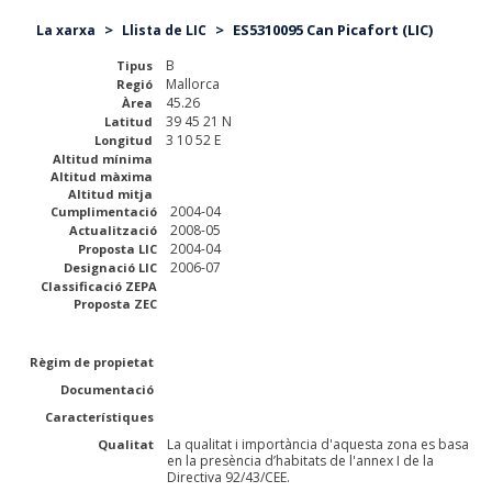
>
>
ES5310095 Can Picafort (LIC)
La xarxa
Llista de LIC
B
Tipus
Mallorca
Regió
45.26
Àrea
39 45 21 N
Latitud
3 10 52 E
Longitud
Altitud mínima
Altitud màxima
Altitud mitja
2004-04
Cumplimentació
2008-05
Actualització
2004-04
Proposta LIC
2006-07
Designació LIC
Classificació ZEPA
Proposta ZEC
Règim de propietat
Documentació
Característiques
La qualitat i importància d'aquesta zona es basa
Qualitat
en la presència d’habitats de l'annex I de la
Directiva 92/43/CEE.