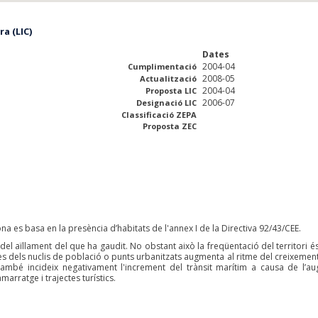
a (LIC)
Dates
2004-04
Cumplimentació
2008-05
Actualització
2004-04
Proposta LIC
2006-07
Designació LIC
Classificació ZEPA
Proposta ZEC
na es basa en la presència d’habitats de l'annex I de la Directiva 92/43/CEE.
 del aïllament del que ha gaudit. No obstant això la freqüentació del territori é
es dels nuclis de població o punts urbanitzats augmenta al ritme del creixement
a també incideix negativament l'increment del trànsit marítim a causa de l’a
arratge i trajectes turístics.