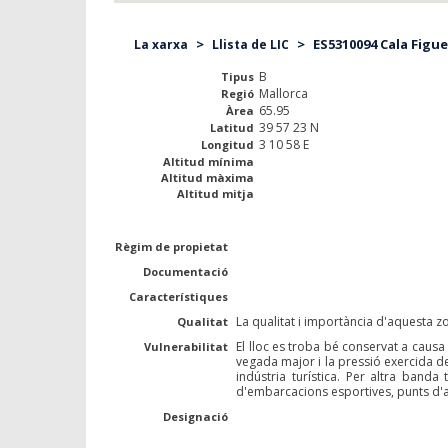
>
>
ES5310094 Cala Figuer
La xarxa
Llista de LIC
B
Tipus
Mallorca
Regió
65.95
Àrea
39 57 23 N
Latitud
3 10 58 E
Longitud
Altitud mínima
Altitud màxima
Altitud mitja
Règim de propietat
Documentació
Característiques
La qualitat i importància d'aquesta zo
Qualitat
El lloc es troba bé conservat a causa
Vulnerabilitat
vegada major i la pressió exercida d
indústria turística. Per altra band
d'embarcacions esportives, punts d'am
Designació