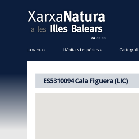
ca
es
en
La xarxa
»
Hàbitats i espècies
»
Cartografi
ES5310094 Cala Figuera (LIC)