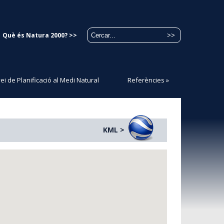
Què és Natura 2000? >>
ei de Planificació al Medi Natural
Referències
»
KML >