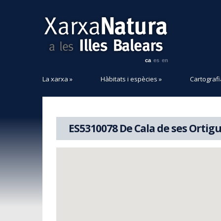
ca
es
en
La xarxa
»
Hàbitats i espècies
»
Cartografi
ES5310078 De Cala de ses Ortigue