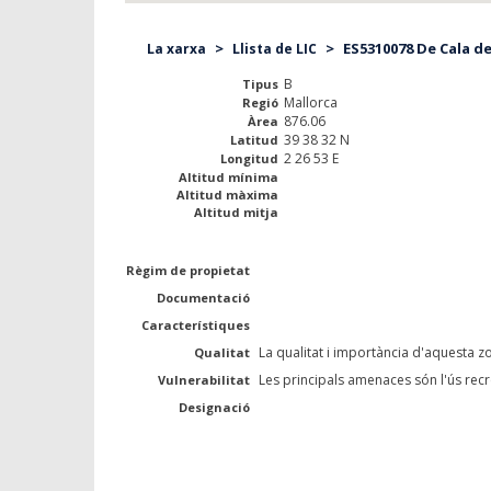
>
>
ES5310078 De Cala de
La xarxa
Llista de LIC
B
Tipus
Mallorca
Regió
876.06
Àrea
39 38 32 N
Latitud
2 26 53 E
Longitud
Altitud mínima
Altitud màxima
Altitud mitja
Règim de propietat
Documentació
Característiques
La qualitat i importància d'aquesta zo
Qualitat
Les principals amenaces són l'ús recrea
Vulnerabilitat
Designació