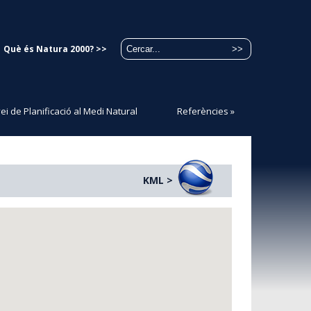
Què és Natura 2000? >>
ei de Planificació al Medi Natural
Referències
»
KML >