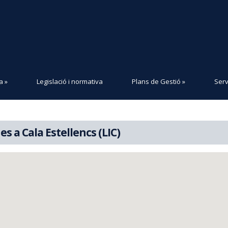
a
»
Legislació i normativa
Plans de Gestió
»
Serv
s a Cala Estellencs (LIC)