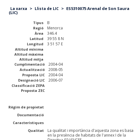
>
>
ES5310075 Arenal de Son Saura
La xarxa
Llista de LIC
(LIC)
B
Tipus
Menorca
Regió
346.4
Àrea
39 55 8 N
Latitud
3 51 57 E
Longitud
Altitud mínima
Altitud màxima
Altitud mitja
2004-04
Cumplimentació
2008-05
Actualització
2004-04
Proposta LIC
2006-07
Designació LIC
Classificació ZEPA
Proposta ZEC
Règim de propietat
Documentació
Característiques
La qualitat i importància d'aquesta zona es basa
Qualitat
en la presència de habitats de l'annex I de la
Directiva 92/43/CEE.