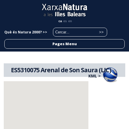
ca
es
en
Què és Natura 2000? >>
Pages Menu
ES5310075 Arenal de Son Saura (LIC)
KML >