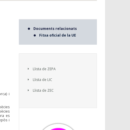
Documents relacionats
Fitxa oficial de la UE
Llista de ZEPA
Llista de LIC
Llista de ZEC
rca) i
pècies
pècies
ura es
epòs i