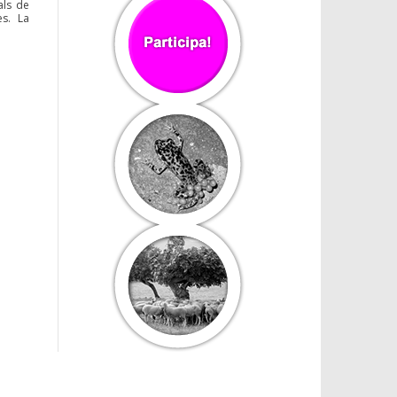
als de
es. La