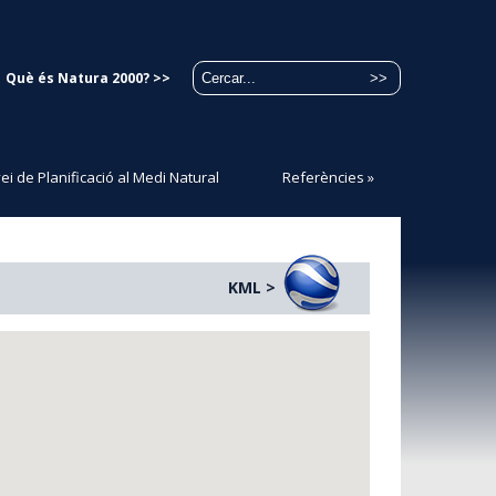
Què és Natura 2000? >>
ei de Planificació al Medi Natural
Referències
»
KML >