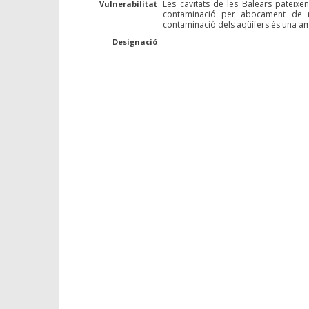
Les cavitats de les Balears pateix
Vulnerabilitat
contaminació per abocament de re
contaminació dels aqüífers és una am
Designació