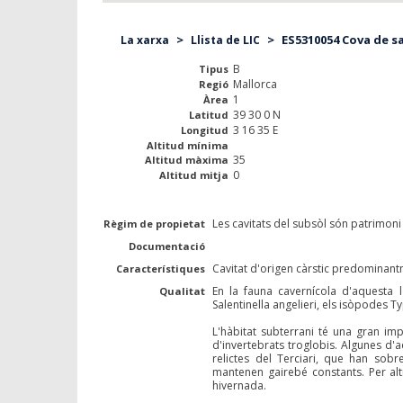
>
>
ES5310054 Cova de sa
La xarxa
Llista de LIC
B
Tipus
Mallorca
Regió
1
Àrea
39 30 0 N
Latitud
3 16 35 E
Longitud
Altitud mínima
35
Altitud màxima
0
Altitud mitja
Les cavitats del subsòl són patrimoni 
Règim de propietat
Documentació
Cavitat d'origen càrstic predominant
Característiques
En la fauna cavernícola d'aquesta 
Qualitat
Salentinella angelieri, els isòpodes 
L'hàbitat subterrani té una gran im
d'invertebrats troglobis. Algunes d'
relictes del Terciari, que han sobr
mantenen gairebé constants. Per alt
hivernada.