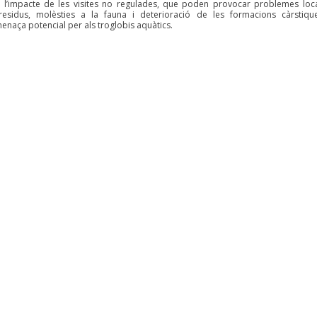
en l’impacte de les visites no regulades, que poden provocar problemes loc
sidus, molèsties a la fauna i deterioració de les formacions càrstiqu
enaça potencial per als troglobis aquàtics.