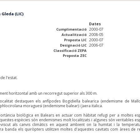
 Gleda (LIC)
Dates
2000-07
Cumplimentació
2008-05
Actualització
2000-07
Proposta LIC
2006-07
Designació LIC
Classificació ZEPA
Proposta ZEC
de l'estat.
ment horitzontal amb un recorregut superior als 300 m.
localitat destaquen els anfípodes Bogidiella balearica (endemisme de Mallo
Typhlocirolana moraguesi (endemisme balear) i Jaera italica.
portància biològica en Balears en actuar com hàbitat refugi per a moltes es
aquestes espècies són endemismes molt localitzats i algunes són veritables es
eviscut als canvis climàtics en aquest ambient on la humitat i la temperat
ra banda els quiròpters utilitzen moltes d'aquestes cavitats com àrees de r