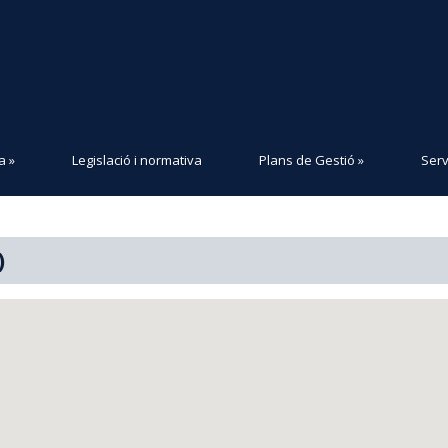
a
»
Legislació i normativa
Plans de Gestió
»
Serv
)