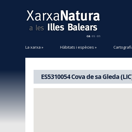
ca
es
en
La xarxa
»
Hàbitats i espècies
»
Cartografi
ES5310054 Cova de sa Gleda (LIC