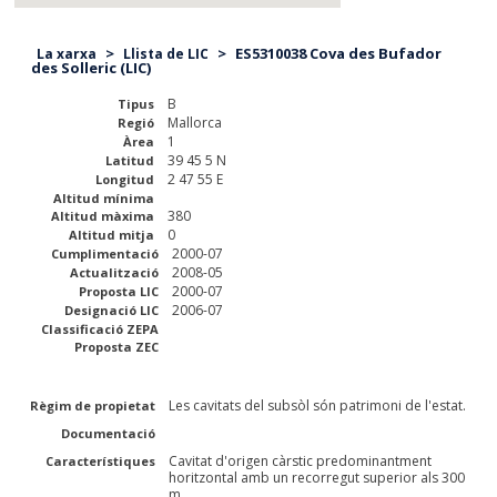
>
>
ES5310038 Cova des Bufador
La xarxa
Llista de LIC
des Solleric (LIC)
B
Tipus
Mallorca
Regió
1
Àrea
39 45 5 N
Latitud
2 47 55 E
Longitud
Altitud mínima
380
Altitud màxima
0
Altitud mitja
2000-07
Cumplimentació
2008-05
Actualització
2000-07
Proposta LIC
2006-07
Designació LIC
Classificació ZEPA
Proposta ZEC
Les cavitats del subsòl són patrimoni de l'estat.
Règim de propietat
Documentació
Cavitat d'origen càrstic predominantment
Característiques
horitzontal amb un recorregut superior als 300
m.