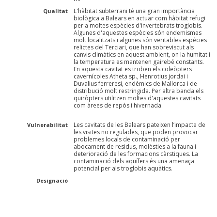
L'hàbitat subterrani té una gran importància
Qualitat
biològica a Balears en actuar com hàbitat refugi
per a moltes espècies d'invertebrats troglobis.
Algunes d'aquestes espècies són endemismes
molt localitzats i algunes són veritables espècies
relictes del Terciari, que han sobreviscut als
canvis climàtics en aquest ambient, on la humitat i
la temperatura es mantenen gairebé constants.
En aquesta cavitat es troben els coleòpters
cavernícoles Atheta sp., Henrotius jordai i
Duvalius ferreresi, endèmics de Mallorca i de
distribució molt restringida. Per altra banda els
quiròpters utilitzen moltes d'aquestes cavitats
com àrees de repòs i hivernada.
Les cavitats de les Balears pateixen l’impacte de
Vulnerabilitat
les visites no regulades, que poden provocar
problemes locals de contaminació per
abocament de residus, molèsties a la fauna i
deterioració de les formacions càrstiques. La
contaminació dels aqüífers és una amenaça
potencial per als troglobis aquàtics.
Designació