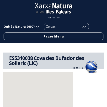
ca
es
en
Què és Natura 2000? >>
Pages Menu
ES5310038 Cova des Bufador des
Solleric (LIC)
KML >