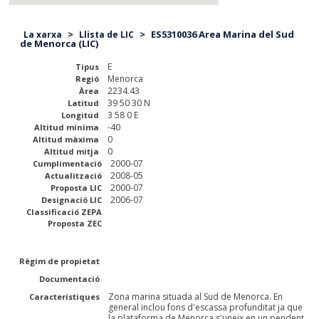
>
>
ES5310036 Area Marina del Sud
La xarxa
Llista de LIC
de Menorca (LIC)
E
Tipus
Menorca
Regió
2234.43
Àrea
39 50 30 N
Latitud
3 58 0 E
Longitud
-40
Altitud mínima
0
Altitud màxima
0
Altitud mitja
2000-07
Cumplimentació
2008-05
Actualització
2000-07
Proposta LIC
2006-07
Designació LIC
Classificació ZEPA
Proposta ZEC
Règim de propietat
Documentació
Zona marina situada al Sud de Menorca. En
Característiques
general inclou fons d'escassa profunditat ja que
la plataforma de Menorca s'uneix en un pendent