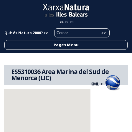
ca
es
en
Què és Natura 2000? >>
Pages Menu
ES5310036 Area Marina del Sud de
Menorca (LIC)
KML >