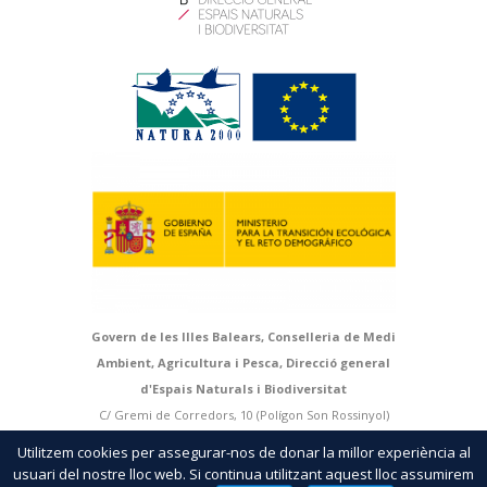
Govern de les Illes Balears, Conselleria de Medi
Ambient, Agricultura i Pesca, Direcció general
d'Espais Naturals i Biodiversitat
C/ Gremi de Corredors, 10 (Polígon Son Rossinyol)
07009 Palma. Mallorca | T > 971 17 66 66 | F > 971 17
Utilitzem cookies per assegurar-nos de donar la millor experiència al
66 79 |
http://natura.caib.es
usuari del nostre lloc web. Si continua utilitzant aquest lloc assumirem