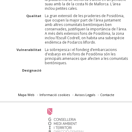
suau amb la de la costa N de Mallorca. L'àrea
inclou petites cales.
La gran extensió de les praderies de Posidònia,
Qualitat
que ocupen la major part de l'àrea juntament
amb altres comunitats bentòniques ben
conservades, justifiquen la importància de l'àrea.
A més dels extensos fons de Posidònia, la zona
inclou l’Escull Codrell, on habita una subespècie
endèmica de Podarcis lilfordii.
La sobrepesca i el fondeig d’embarcacions
Vulnerabilitat
d'esbarjo en els fons de Posidònia són les
principals amenaces que afecten a les comunitats
bentòniques.
Designació
Mapa Web
Informació cookies
Avisos Legals
Contacte