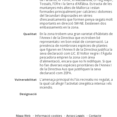
Tossals, l’Ofre i la Serra d’Alfàbia. Es tracta de les
muntanyes més altes de Mallorca i estan
formades principalment per calcàries i dolomies
del Secundari disposades en sèries
d’encavalcaments que formen penya-segats molt
importants en direcció SW-NE. Existeixen dos
embassaments en la zona.
En la zona trobem una gran varietat d'hàbitats de
Qualitat
l'Annex I de la Directiva que es troben bé
representats i en bon estat de conservació. La
presència de nombroses espècies de plantes
que figuren en l'Annex II de la Directiva justifica la
seva declaració com LIC. El Voltor negre i l'Àguila
pescadora empren la zona com àrea
d'alimentació, encara que no hi nidifiquin. Si que
ho fan diverses espècies prioritàries de l'Annex I
de la Directiva Aus que justifiquen la seva
declaració com ZEPA.
L'amenaça principal és l'ús recreatiu no regulat, a
Vulnerabilitat
la qual cal afegir l'activitat cinegètica intensa i els
incendis.
Designació
Mapa Web
Informació cookies
Avisos Legals
Contacte