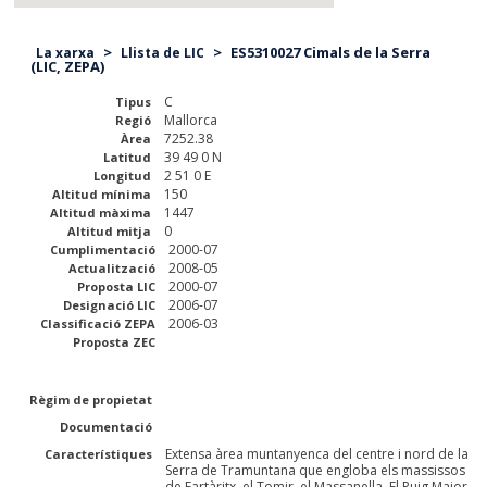
>
>
ES5310027 Cimals de la Serra
La xarxa
Llista de LIC
(LIC, ZEPA)
C
Tipus
Mallorca
Regió
7252.38
Àrea
39 49 0 N
Latitud
2 51 0 E
Longitud
150
Altitud mínima
1447
Altitud màxima
0
Altitud mitja
2000-07
Cumplimentació
2008-05
Actualització
2000-07
Proposta LIC
2006-07
Designació LIC
2006-03
Classificació ZEPA
Proposta ZEC
Règim de propietat
Documentació
Extensa àrea muntanyenca del centre i nord de la
Característiques
Serra de Tramuntana que engloba els massissos
de Fartàritx, el Tomir, el Massanella, El Puig Major,