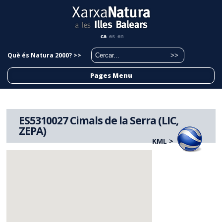
ca
es
en
Què és Natura 2000? >>
Pages Menu
ES5310027 Cimals de la Serra (LIC,
ZEPA)
KML >