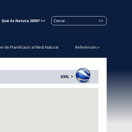
Què és Natura 2000? >>
ei de Planificació al Medi Natural
Referències
»
KML >