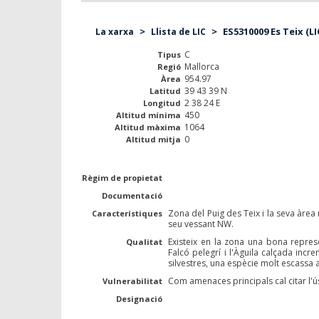
>
>
ES5310009 Es Teix (LI
La xarxa
Llista de LIC
C
Tipus
Mallorca
Regió
954.97
Àrea
39 43 39 N
Latitud
2 38 24 E
Longitud
450
Altitud mínima
1064
Altitud màxima
0
Altitud mitja
Règim de propietat
Documentació
Zona del Puig des Teix i la seva àrea
Característiques
seu vessant NW.
Existeix en la zona una bona represe
Qualitat
Falcó pelegrí i l'Àguila calçada incr
silvestres, una espècie molt escassa 
Com amenaces principals cal citar l'ús 
Vulnerabilitat
Designació