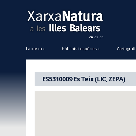
ca
es
en
La xarxa
»
Hàbitats i espècies
»
Cartografi
ES5310009 Es Teix (LIC, ZEPA)