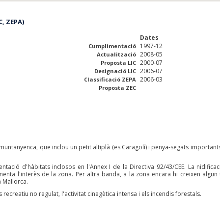
C, ZEPA)
Dates
1997-12
Cumplimentació
2008-05
Actualització
2000-07
Proposta LIC
2006-07
Designació LIC
2006-03
Classificació ZEPA
Proposta ZEC
 muntanyenca, que inclou un petit altiplà (es Caragolí) i penya-segats importants
ntació d'hàbitats inclosos en l'Annex I de la Directiva 92/43/CEE. La nidificac
ementa l'interès de la zona. Per altra banda, a la zona encara hi creixen algun 
a Mallorca.
recreatiu no regulat, l'activitat cinegètica intensa i els incendis forestals.