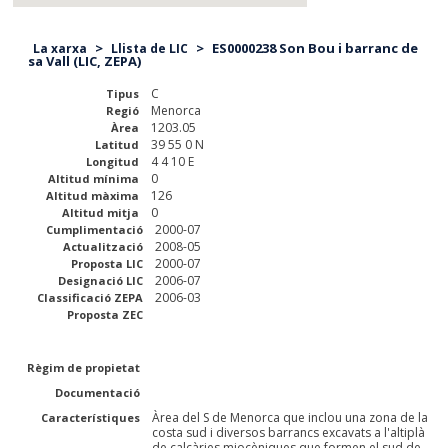
>
>
ES0000238 Son Bou i barranc de
La xarxa
Llista de LIC
sa Vall (LIC, ZEPA)
C
Tipus
Menorca
Regió
1203.05
Àrea
39 55 0 N
Latitud
4 4 10 E
Longitud
0
Altitud mínima
126
Altitud màxima
0
Altitud mitja
2000-07
Cumplimentació
2008-05
Actualització
2000-07
Proposta LIC
2006-07
Designació LIC
2006-03
Classificació ZEPA
Proposta ZEC
Règim de propietat
Documentació
Àrea del S de Menorca que inclou una zona de la
Característiques
costa sud i diversos barrancs excavats a l'altiplà
de calcàries miocèniques que formen el sud de