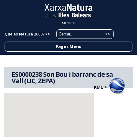
ca
es
en
Què és Natura 2000? >>
Pages Menu
ES0000238 Son Bou i barranc de sa
Vall (LIC, ZEPA)
KML >