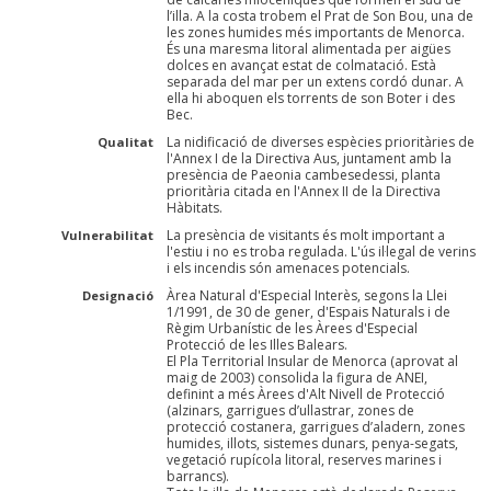
l’illa. A la costa trobem el Prat de Son Bou, una de
les zones humides més importants de Menorca.
És una maresma litoral alimentada per aigües
dolces en avançat estat de colmatació. Està
separada del mar per un extens cordó dunar. A
ella hi aboquen els torrents de son Boter i des
Bec.
La nidificació de diverses espècies prioritàries de
Qualitat
l'Annex I de la Directiva Aus, juntament amb la
presència de Paeonia cambesedessi, planta
prioritària citada en l'Annex II de la Directiva
Hàbitats.
La presència de visitants és molt important a
Vulnerabilitat
l'estiu i no es troba regulada. L'ús il·legal de verins
i els incendis són amenaces potencials.
Àrea Natural d'Especial Interès, segons la Llei
Designació
1/1991, de 30 de gener, d'Espais Naturals i de
Règim Urbanístic de les Àrees d'Especial
Protecció de les Illes Balears.
El Pla Territorial Insular de Menorca (aprovat al
maig de 2003) consolida la figura de ANEI,
definint a més Àrees d'Alt Nivell de Protecció
(alzinars, garrigues d’ullastrar, zones de
protecció costanera, garrigues d’aladern, zones
humides, illots, sistemes dunars, penya-segats,
vegetació rupícola litoral, reserves marines i
barrancs).