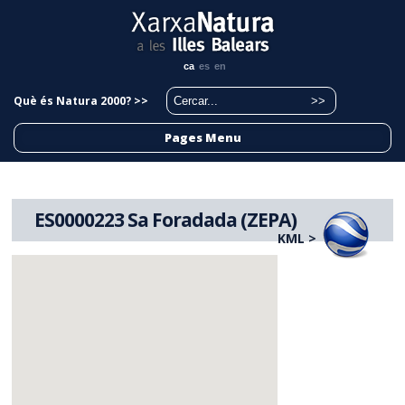
ca
es
en
Què és Natura 2000? >>
Pages Menu
ES0000223 Sa Foradada (ZEPA)
KML >