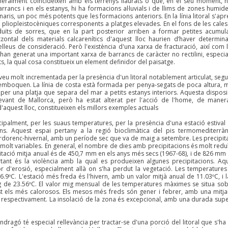
neralment coincideixen amb els terrenys llaurats o que, en el seu moment, 
arrancs i en els estanys, hi ha formacions al·luvials i de llims de zones humid
aris, un poc més potents que les formacions anteriors. En la línia litoral s'apre
pliopleistocèniques corresponents a platges elevades. En el fons de les cales 
eduïts de sorres, que en la part posterior arriben a formar petites acumul
zontal dels materials calcarenítics d'aquest lloc haurien d’haver determin
leus de consideració. Però l'existència d'una xarxa de fracturació, així com l
a, han generat una important xarxa de barrancs de caràcter no rectilini, especi
ts, la qual cosa constitueix un element definidor del paisatge.
 veu molt incrementada per la presència d'un litoral notablement articulat, segui
esemboquen. La línia de costa està formada per penya-segats de poca altura, 
 per una platja que separa del mar a petits estanys interiors. Aquesta disposi
 llevant de Mallorca, però ha estat alterat per l'acció de l'home, de mane
 d'aquest lloc, constitueixen els millors exemples actuals
incipalment, per les suaus temperatures, per la presència d'una estació estival 
ns. Aquest espai pertany a la regió bioclimàtica del pis termomediterràn
rdorenc-hivernal, amb un període sec que va de maig a setembre. Les precipit
molt variables. En general, el nombre de dies amb precipitacions és molt reduït
ipitació mitja anual és de 450,7 mm en els anys més secs (1967-68), i de 826 mm 
tant és la violència amb la qual es produeixen algunes precipitacions. Aq
or d'erosió, especialment allà on s'ha perdut la vegetació. Les temperatures
6.9ºC. L'estació més freda és l'hivern, amb un valor mitjà anual de 11.03ºC, i 
ig de 23.56ºC. El valor mig mensual de les temperatures màximes se situa sob
ost els més calorosos. Els mesos més freds són gener i febrer, amb una mitj
 respectivament. La insolació de la zona és excepcional, amb una durada supe
ndragó té especial rellevància per tractar-se d'una porció del litoral que s'ha 