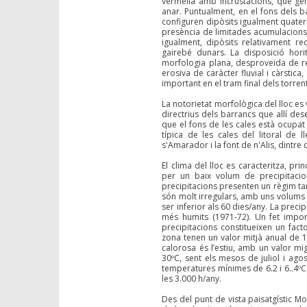
vermella amb incrustacions, que ge
anar. Puntualment, en el fons dels b
configuren dipòsits igualment quatern
presència de limitades acumulacions 
igualment, dipòsits relativament r
gairebé dunars. La disposició horit
morfologia plana, desproveïda de rel
erosiva de caràcter fluvial i càrstic
important en el tram final dels torren
La notorietat morfològica del lloc es
directrius dels barrancs que allí d
que el fons de les cales està ocupat
típica de les cales del litoral de
s'Amarador i la font de n'Alis, dintre
El clima del lloc es caracteritza, pr
per un baix volum de precipitacio
precipitacions presenten un règim ta
són molt irregulars, amb uns volums 
ser inferior als 60 dies/any. La prec
més humits (1971-72). Un fet impor
precipitacions constitueixen un fact
zona tenen un valor mitjà anual de 1
calorosa és l’estiu, amb un valor m
30ºC, sent els mesos de juliol i ag
temperatures mínimes de 6.2 i 6..4ºC
les 3.000 h/any.
Des del punt de vista paisatgístic Mo