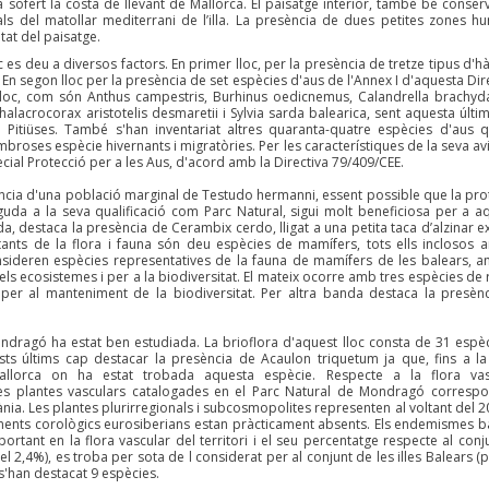
 sofert la costa de llevant de Mallorca. El paisatge interior, també bé conserv
ls del matollar mediterrani de l’illa. La presència de dues petites zones h
tat del paisatge.
c es deu a diversos factors. En primer lloc, per la presència de tretze tipus d'h
. En segon lloc per la presència de set espècies d'aus de l'Annex I d'aquesta Dir
lloc, com són Anthus campestris, Burhinus oedicnemus, Calandrella brachyda
halacrocorax aristotelis desmaretii i Sylvia sarda balearica, sent aquesta últi
Pitiüses. També s'han inventariat altres quaranta-quatre espècies d'aus 
broses espècie hivernants i migratòries. Per les característiques de la seva av
cial Protecció per a les Aus, d'acord amb la Directiva 79/409/CEE.
ència d'una població marginal de Testudo hermanni, essent possible que la pro
da a la seva qualificació com Parc Natural, sigui molt beneficiosa per a a
a, destaca la presència de Cerambix cerdo, lligat a una petita taca d’alzinar ex
ants de la flora i fauna són deu espècies de mamífers, tots ells inclosos 
nsideren espècies representatives de la fauna de mamífers de les balears, 
ls ecosistemes i per a la biodiversitat. El mateix ocorre amb tres espècies de r
s per al manteniment de la biodiversitat. Per altra banda destaca la presèn
Mondragó ha estat ben estudiada. La brioflora d'aquest lloc consta de 31 espèc
ts últims cap destacar la presència de Acaulon triquetum ja que, fins a la
Mallorca on ha estat trobada aquesta espècie. Respecte a la flora vas
es plantes vasculars catalogades en el Parc Natural de Mondragó corresp
ània. Les plantes plurirregionals i subcosmopolites representen al voltant del 
ements corològics eurosiberians estan pràcticament absents. Els endemismes b
rtant en la flora vascular del territori i el seu percentatge respecte al conj
 2,4%), es troba per sota de l considerat per al conjunt de les illes Balears (
s'han destacat 9 espècies.