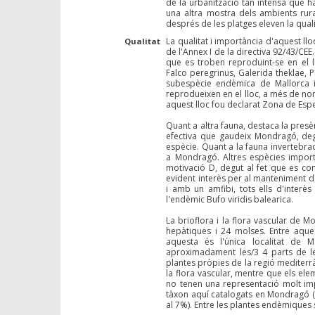
de la urbanització tan intensa que ha
una altra mostra dels ambients rura
després de les platges eleven la quali
La qualitat i importància d'aquest llo
Qualitat
de l'Annex I de la directiva 92/43/CEE
que es troben reproduint-se en el 
Falco peregrinus, Galerida theklae, P
subespècie endèmica de Mallorca i 
reprodueixen en el lloc, a més de nom
aquest lloc fou declarat Zona de Espe
Quant a altra fauna, destaca la pres
efectiva que gaudeix Mondragó, degu
espècie. Quant a la fauna invertebrad
a Mondragó. Altres espècies import
motivació D, degut al fet que es co
evident interès per al manteniment de
i amb un amfibi, tots ells d'interè
l'endèmic Bufo viridis balearica.
La brioflora i la flora vascular de 
hepàtiques i 24 molses. Entre aques
aquesta és l'única localitat de 
aproximadament les/3 4 parts de l
plantes pròpies de la regió mediterr
la flora vascular, mentre que els el
no tenen una representació molt impo
tàxon aquí catalogats en Mondragó (el
al 7%). Entre les plantes endèmiques 