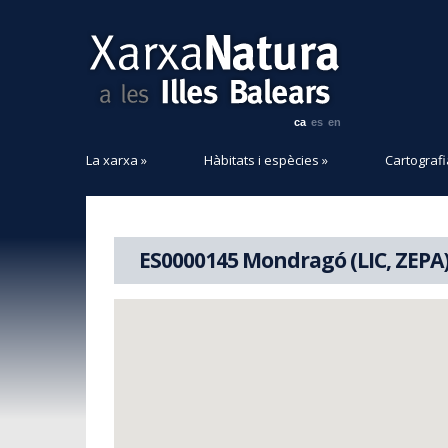
ca
es
en
La xarxa
»
Hàbitats i espècies
»
Cartografi
ES0000145 Mondragó (LIC, ZEPA