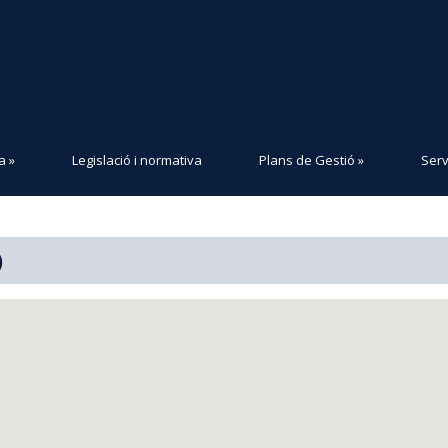
a
»
Legislació i normativa
Plans de Gestió
»
Serv
)