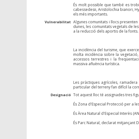
És molt possible que també es trobi
cabessedesii, Aristolochia bianori, 
els més importants.
Algunes comunitats i llocs presenten 
Vulnerabilitat
dunes, les comunitats vegetals de les 
a la reducció dels aportis de la fonts.
La incidència del turisme, que exercei
molta incidència sobre la vegetació, 
accessos terrestres i la freqüentac
massiva afluència turística.
Les pràctiques agrícoles, ramadera i
particular del terreny fan difícil la 
Tot aquest lloc té assignades tres fig
Designació
És Zona d'Especial Protecció per a le
És Àrea Natural d'Especial Interès (ANE
És Parc Natural, declarat mitjançan