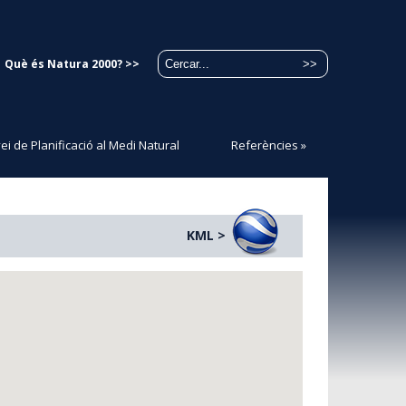
Què és Natura 2000? >>
ei de Planificació al Medi Natural
Referències
»
KML >