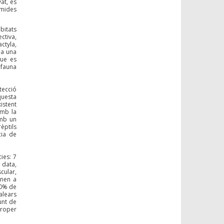
at, és
umides
àbitats
ectiva,
ctyla,
ma una
que es
ifauna
tecció
questa
istent
amb la
amb un
èptils
cia de
ies: 7
 data,
cular,
onen a
20% de
alears
unt de
proper