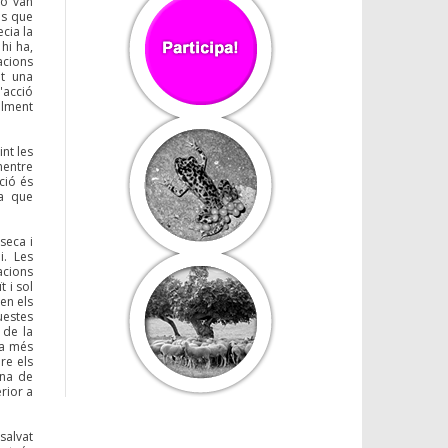
ho van
es que
cia la
hi ha,
acions
at una
'acció
alment
nt les
mentre
ció és
ra que
seca i
i. Les
acions
 i sol
en els
uestes
 de la
la més
re els
ana de
rior a
salvat