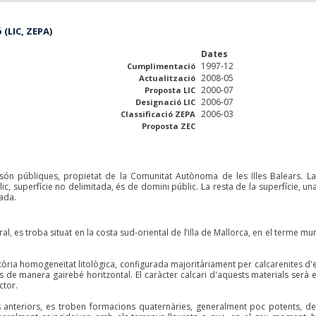
(LIC, ZEPA)
Dates
1997-12
Cumplimentació
2008-05
Actualització
2000-07
Proposta LIC
2006-07
Designació LIC
2006-03
Classificació ZEPA
Proposta ZEC
 són públiques, propietat de la Comunitat Autònoma de les Illes Balears. L
c, superfície no delimitada, és de domini públic. La resta de la superfície, un
ada.
ral, es troba situat en la costa sud-oriental de l’illa de Mallorca, en el terme mu
tòria homogeneïtat litològica, configurada majoritàriament per calcarenites d'e
de manera gairebé horitzontal. El caràcter calcari d'aquests materials serà e
ctor.
s anteriors, es troben formacions quaternàries, generalment poc potents, de