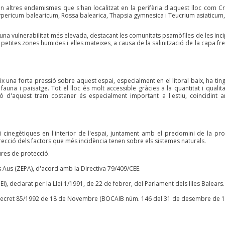
n altres endemismes que s'han localitzat en la perifèria d'aquest lloc com C
Hypericum balearicum, Rossa balearica, Thapsia gymnesica i Teucrium asiaticum,
una vulnerabilitat més elevada, destacant les comunitats psamòfiles de les inci
petites zones humides i elles mateixes, a causa de la salinització de la capa fre
x una forta pressió sobre aquest espai, especialment en el litoral baix, ha tingu
fauna i paisatge. Tot el lloc és molt accessible gràcies a la quantitat i qualita
ió d'aquest tram costaner és especialment important a l'estiu, coincidint 
 cinegètiques en l'interior de l'espai, juntament amb el predomini de la pro
correcció dels factors que més incidència tenen sobre els sistemes naturals.
ures de protecció.
s Aus (ZEPA), d'acord amb la Directiva 79/409/CEE.
I), declarat per la Llei 1/1991, de 22 de febrer, del Parlament dels Illes Balears.
t Decret 85/1992 de 18 de Novembre (BOCAIB núm. 146 del 31 de desembre de 1