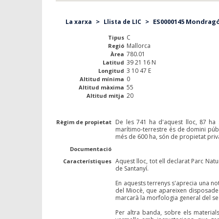
>
>
ES0000145 Mondragó 
La xarxa
Llista de LIC
C
Tipus
Mallorca
Regió
780.01
Àrea
39 21 16 N
Latitud
3 10 47 E
Longitud
0
Altitud mínima
55
Altitud màxima
20
Altitud mitja
De les 741 ha d'aquest lloc, 87 ha
Règim de propietat
marítimo-terrestre és de domini públi
més de 600 ha, són de propietat priv
Documentació
Aquest lloc, tot ell declarat Parc Natu
Característiques
de Santanyí.
En aquests terrenys s'aprecia una no
del Miocè, que apareixen disposades 
marcarà la morfologia general del se
Per altra banda, sobre els material