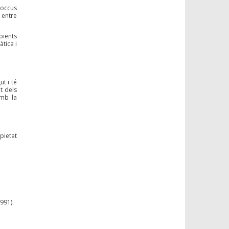
roccus
 entre
pients
àtica i
t i té
t dels
amb la
pietat
991).