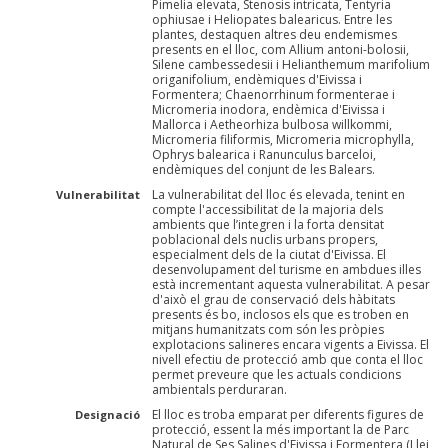
Pimelia elevata, Stenosis intricata, Tentyria
ophiusae i Heliopates balearicus. Entre les
plantes, destaquen altres deu endemismes
presents en el lloc, com Allium antoni-bolosii,
Silene cambessedesii i Helianthemum marifolium
origanifolium, endèmiques d'Eivissa i
Formentera; Chaenorrhinum formenterae i
Micromeria inodora, endèmica d'Eivissa i
Mallorca i Aetheorhiza bulbosa willkommi,
Micromeria filiformis, Micromeria microphylla,
Ophrys balearica i Ranunculus barceloi,
endèmiques del conjunt de les Balears.
La vulnerabilitat del lloc és elevada, tenint en
Vulnerabilitat
compte l'accessibilitat de la majoria dels
ambients que l’integren i la forta densitat
poblacional dels nuclis urbans propers,
especialment dels de la ciutat d'Eivissa. El
desenvolupament del turisme en ambdues illes
està incrementant aquesta vulnerabilitat. A pesar
d'això el grau de conservació dels hàbitats
presents és bo, inclosos els que es troben en
mitjans humanitzats com són les pròpies
explotacions salineres encara vigents a Eivissa. El
nivell efectiu de protecció amb que conta el lloc
permet preveure que les actuals condicions
ambientals perduraran.
El lloc es troba emparat per diferents figures de
Designació
protecció, essent la més important la de Parc
Natural de Ses Salines d'Eivissa i Formentera (Llei