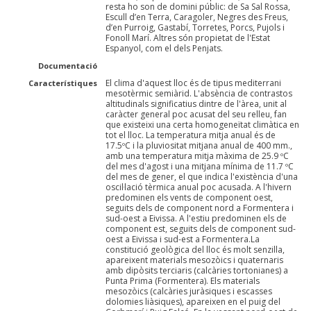
resta ho son de domini públic: de Sa Sal Rossa,
Escull d’en Terra, Caragoler, Negres des Freus,
d’en Purroig, Gastabí, Torretes, Porcs, Pujols i
Fonoll Marí. Altres són propietat de l'Estat
Espanyol, com el dels Penjats.
Documentació
El clima d'aquest lloc és de tipus mediterrani
Característiques
mesotèrmic semiàrid. L'absència de contrastos
altitudinals significatius dintre de l'àrea, unit al
caràcter general poc acusat del seu relleu, fan
que existeixi una certa homogeneïtat climàtica en
tot el lloc. La temperatura mitja anual és de
17.5ºC i la pluviositat mitjana anual de 400 mm.,
amb una temperatura mitja màxima de 25.9 ºC
del mes d'agost i una mitjana mínima de 11.7 ºC
del mes de gener, el que indica l'existència d'una
oscil·lació tèrmica anual poc acusada. A l'hivern
predominen els vents de component oest,
seguits dels de component nord a Formentera i
sud-oest a Eivissa. A l'estiu predominen els de
component est, seguits dels de component sud-
oest a Eivissa i sud-est a Formentera.La
constitució geològica del lloc és molt senzilla,
apareixent materials mesozòics i quaternaris
amb dipòsits terciaris (calcàries tortonianes) a
Punta Prima (Formentera). Els materials
mesozòics (calcàries juràsiques i escasses
dolomies liàsiques), apareixen en el puig del