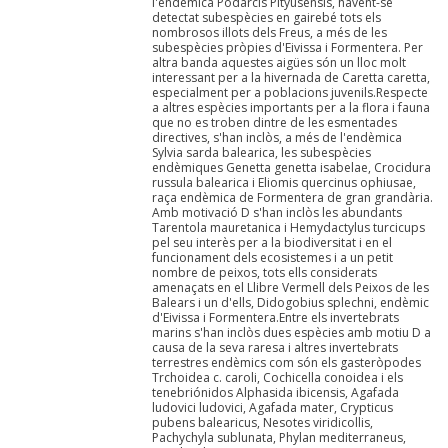
l'endèmica Podarcis Pityusensis, havent-se
detectat subespècies en gairebé tots els
nombrosos illots dels Freus, a més de les
subespècies pròpies d'Eivissa i Formentera. Per
altra banda aquestes aigües són un lloc molt
interessant per a la hivernada de Caretta caretta,
especialment per a poblacions juvenils.Respecte
a altres espècies importants per a la flora i fauna
que no es troben dintre de les esmentades
directives, s'han inclòs, a més de l'endèmica
Sylvia sarda balearica, les subespècies
endèmiques Genetta genetta isabelae, Crocidura
russula balearica i Eliomis quercinus ophiusae,
raça endèmica de Formentera de gran grandària.
Amb motivació D s'han inclòs les abundants
Tarentola mauretanica i Hemydactylus turcicups
pel seu interès per a la biodiversitat i en el
funcionament dels ecosistemes i a un petit
nombre de peixos, tots ells considerats
amenaçats en el Llibre Vermell dels Peixos de les
Balears i un d'ells, Didogobius splechni, endèmic
d'Eivissa i Formentera.Entre els invertebrats
marins s'han inclòs dues espècies amb motiu D a
causa de la seva raresa i altres invertebrats
terrestres endèmics com són els gasteròpodes
Trchoidea c. caroli, Cochicella conoidea i els
tenebriónidos Alphasida ibicensis, Agafada
ludovici ludovici, Agafada mater, Crypticus
pubens balearicus, Nesotes viridicollis,
Pachychyla sublunata, Phylan mediterraneus,