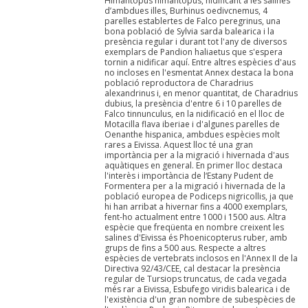
Himantopus himantopus, nidificant a les salines
d’ambdues illes, Burhinus oedivcnemus, 4
parelles establertes de Falco peregrinus, una
bona població de Sylvia sarda balearica i la
presència regular i durant tot l'any de diversos
exemplars de Pandion haliaetus que s'espera
tornin a nidificar aquí. Entre altres espècies d'aus
no incloses en l'esmentat Annex destaca la bona
població reproductora de Charadrius
alexandrinus i, en menor quantitat, de Charadrius
dubius, la presència d'entre 6 i 10 parelles de
Falco tinnunculus, en la nidificació en el lloc de
Motacilla flava iberiae i d'algunes parelles de
Oenanthe hispanica, ambdues espècies molt
rares a Eivissa. Aquest lloc té una gran
importància per a la migració i hivernada d'aus
aquàtiques en general. En primer lloc destaca
l'interès i importància de l‘Estany Pudent de
Formentera per a la migració i hivernada de la
població europea de Podiceps nigricollis, ja que
hi han arribat a hivernar fins a 4000 exemplars,
fent-ho actualment entre 1000 i 1500 aus. Altra
espècie que freqüenta en nombre creixent les
salines d'Eivissa és Phoenicopterus ruber, amb
grups de fins a 500 aus. Respecte a altres
espècies de vertebrats inclosos en l'Annex II de la
Directiva 92/43/CEE, cal destacar la presència
regular de Tursiops truncatus, de cada vegada
més rar a Eivissa, Esbufego viridis balearica i de
l'existència d'un gran nombre de subespècies de