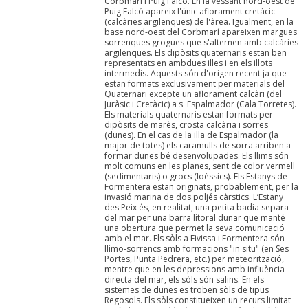
Corbmarí i Puig Falcó. En la vessant nord-oest de
Puig Falcó apareix l'únic aflorament cretàcic
(calcàries argilenques) de l'àrea. Igualment, en la
base nord-oest del Corbmarí apareixen margues
sorrenques grogues que s'alternen amb calcàries
argilenques. Els dipòsits quaternaris estan ben
representats en ambdues illes i en els illots
intermedis. Aquests són d'origen recent ja que
estan formats exclusivament per materials del
Quaternari excepte un aflorament calcàri (del
Juràsic i Cretàcic) a s' Espalmador (Cala Torretes).
Els materials quaternaris estan formats per
dipòsits de marès, crosta calcària i sorres
(dunes). En el cas de la illa de Espalmador (la
major de totes) els caramulls de sorra arriben a
formar dunes bé desenvolupades. Els llims són
molt comuns en les planes, sent de color vermell
(sedimentaris) o grocs (loèssics). Els Estanys de
Formentera estan originats, probablement, per la
invasió marina de dos poljés càrstics. L’Estany
des Peix és, en realitat, una petita badia separa
del mar per una barra litoral dunar que manté
una obertura que permet la seva comunicació
amb el mar. Els sòls a Eivissa i Formentera són
llimo-sorrencs amb formacions "in situ" (en Ses
Portes, Punta Pedrera, etc.) per meteorització,
mentre que en les depressions amb influència
directa del mar, els sòls són salins. En els
sistemes de dunes es troben sòls de tipus
Regosols. Els sòls constitueixen un recurs limitat