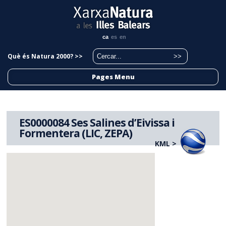
ca
es
en
Què és Natura 2000? >>
Pages Menu
ES0000084 Ses Salines d’Eivissa i
Formentera (LIC, ZEPA)
KML >