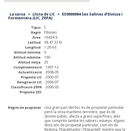
>
>
ES0000084 Ses Salines d’Eivissa i
La xarxa
Llista de LIC
Formentera (LIC, ZEPA)
C
Tipus
Pitiüses
Regió
16434.9
Àrea
38 47 33 N
Latitud
1 26 6 E
Longitud
0
Altitud mínima
160
Altitud màxima
25
Altitud mitja
1997-12
Cumplimentació
2008-05
Actualització
2000-07
Proposta LIC
2006-07
Designació LIC
2006-03
Classificació ZEPA
Proposta ZEC
Una gran part del lloc és de propietat particular
Règim de propietat
però la zona marítimo-terrestre, que és de
domini públic, afecta a grans superfícies, atès
que comprèn també les salines i estanys. Alguns
illots són de propietat particular, com els de
Redona, l’Espalmador i l’Espardell, mentre que la