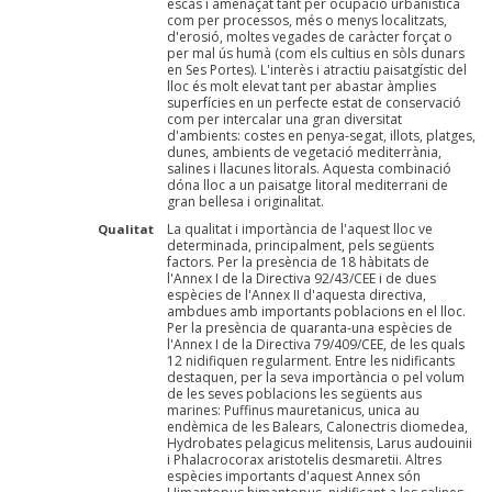
escàs i amenaçat tant per ocupació urbanística
com per processos, més o menys localitzats,
d'erosió, moltes vegades de caràcter forçat o
per mal ús humà (com els cultius en sòls dunars
en Ses Portes). L'interès i atractiu paisatgístic del
lloc és molt elevat tant per abastar àmplies
superfícies en un perfecte estat de conservació
com per intercalar una gran diversitat
d'ambients: costes en penya-segat, illots, platges,
dunes, ambients de vegetació mediterrània,
salines i llacunes litorals. Aquesta combinació
dóna lloc a un paisatge litoral mediterrani de
gran bellesa i originalitat.
La qualitat i importància de l'aquest lloc ve
Qualitat
determinada, principalment, pels següents
factors. Per la presència de 18 hàbitats de
l'Annex I de la Directiva 92/43/CEE i de dues
espècies de l'Annex II d'aquesta directiva,
ambdues amb importants poblacions en el lloc.
Per la presència de quaranta-una espècies de
l'Annex I de la Directiva 79/409/CEE, de les quals
12 nidifiquen regularment. Entre les nidificants
destaquen, per la seva importància o pel volum
de les seves poblacions les següents aus
marines: Puffinus mauretanicus, unica au
endèmica de les Balears, Calonectris diomedea,
Hydrobates pelagicus melitensis, Larus audouinii
i Phalacrocorax aristotelis desmaretii. Altres
espècies importants d'aquest Annex són