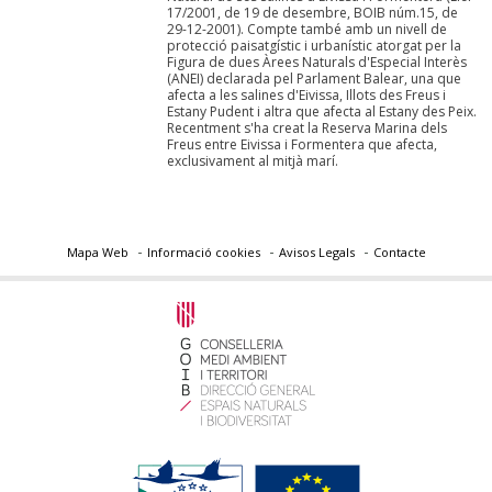
17/2001, de 19 de desembre, BOIB núm.15, de
29-12-2001). Compte també amb un nivell de
protecció paisatgístic i urbanístic atorgat per la
Figura de dues Àrees Naturals d'Especial Interès
(ANEI) declarada pel Parlament Balear, una que
afecta a les salines d'Eivissa, Illots des Freus i
Estany Pudent i altra que afecta al Estany des Peix.
Recentment s'ha creat la Reserva Marina dels
Freus entre Eivissa i Formentera que afecta,
exclusivament al mitjà marí.
Mapa Web
Informació cookies
Avisos Legals
Contacte