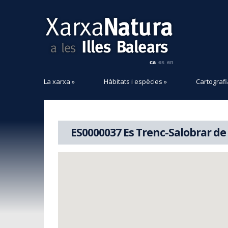
ca
es
en
La xarxa
»
Hàbitats i espècies
»
Cartografi
ES0000037 Es Trenc-Salobrar de