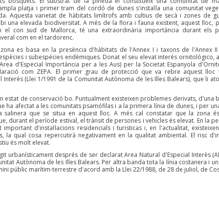
s bosquets. El substrat de la pineda el constitueix una comunitat de ma
l’ampla platja i primer tram del cordó de dunes s'instal·la una comunitat vege
a. Aquesta varietat de hàbitats limítrofs amb cultius de secà i zones de gu
i una elevada biodiversitat. A més de la flora i fauna existent, aquest lloc, p
en el con sud de Mallorca, té una extraordinària importància durant els 
maveral com en el tardorenc.
 zona es basa en la presència d'hàbitats de l'Annex I i taxons de l'Annex II
d'espècies i subespécies endèmiques. Donat el seu elevat interès ornitológico, 
Area d'Especial Importància per a les Aus) per la Societat Espanyola d'Ornit
declaració com ZEPA. El primer grau de protecció que va rebre aquest lloc 
 Interès (Llei 1/1991 de la Comunitat Autònoma de les Illes Balears), que li at
n estat de conservació bo. Puntualment existeixen problemes derivats, d'una 
 que ha afectat a les comunitats psamófilas i a la primera línia de dunes, i per un
sa salinera que se situa en aquest lloc. A més cal constatar que la zona é
e, durant el període estival, el trànsit de persones i vehicles és elevat. En la pe
mportant d'instal·lacions residencials i turisticas i, en l'actualitat, existeixe
, la qual cosa repercutirà negativament en la qualitat ambiental. El risc d'i
stiu és molt elevat.
git urbanísticament després de ser declarat Area Natural d'Especial Interès (AN
nitat Autònoma de les Illes Balears. Per altra banda tota la línia costanera i un
ini públic marítim-terrestre d'acord amb la Llei 22/1988, de 28 de juliol, de Cos