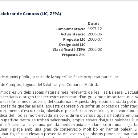
Salobrar de Campos (LIC, ZEPA)
Dates
1997-12
Cumplimentació
2008-05
Actualització
2000-07
Proposta LIC
Designació LIC
2006-03
Classificació ZEPA
Proposta ZEC
e domini públic, la resta de la superfície és de propietat particular.
s de Campos, Laguna del Salobrar y su Comarca. Madrid.
pos és un dels espais naturals més rellevants de les illes Balears. L'actua
 terciaris d'origen tant terrestre com marí d'un gruix molt important, que v
orres i llims més moderns, del quaternari. Aquesta depressió inundada pel m
esprés de quedar aïllada, aquesta depressió va sofrir un procés de colmatac
rtaments d’escorrentia, pluvials o per infiltracions marines, que van condui
ística del lloc és molt elevada en coincidir-hi diversos tipus d'hàbitats en un
superfície petita es troben salicornials, amplis espais d'aigües salobres lliu
otació salinera activa, una pineda mediterrània instal·lada sobre una llarga fa
 dunar i platja amb una grau de conservació molt bo en l'àmbit balear. E
unar fix, té una elevada presència de savines (Junipherus phoenicea varietat l