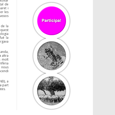
tollar
tal de
aret i
er les
passos
 de la
aquest
ologia
fué la
orgava
banda,
a altra
s molt
rifèria
n nous
ncendi
EI), a
a part
tes.