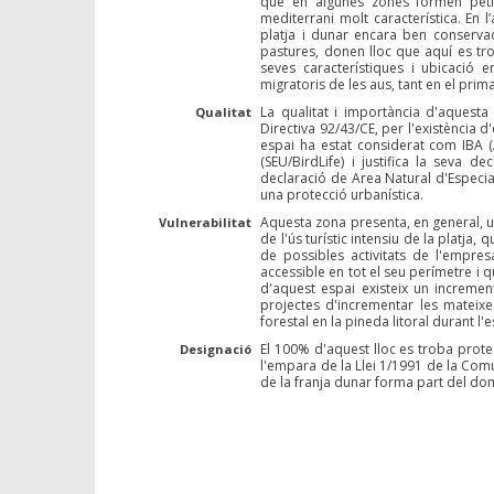
que en algunes zones formen petit
mediterrani molt característica. En 
platja i dunar encara ben conservad
pastures, donen lloc que aquí es trob
seves característiques i ubicació 
migratoris de les aus, tant en el pri
La qualitat i importància d'aquesta
Qualitat
Directiva 92/43/CE, per l'existència 
espai ha estat considerat com IBA (
(SEU/BirdLife) i justifica la seva 
declaració de Area Natural d'Especial
una protecció urbanística.
Aquesta zona presenta, en general, u
Vulnerabilitat
de l'ús turístic intensiu de la platja,
de possibles activitats de l'empre
accessible en tot el seu perímetre i qu
d'aquest espai existeix un increment i
projectes d'incrementar les mateixes
forestal en la pineda litoral durant l'e
El 100% d'aquest lloc es troba prote
Designació
l'empara de la Llei 1/1991 de la Comu
de la franja dunar forma part del dom