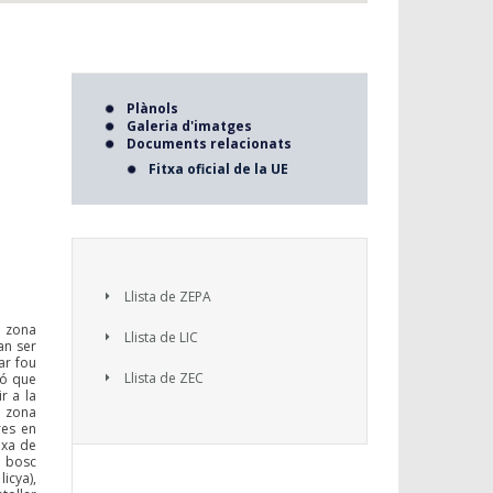
Plànols
Galeria d'imatges
Documents relacionats
Fitxa oficial de la UE
Llista de ZEPA
l zona
Llista de LIC
an ser
ar fou
Llista de ZEC
ió que
r a la
a zona
res en
ixa de
l bosc
icya),