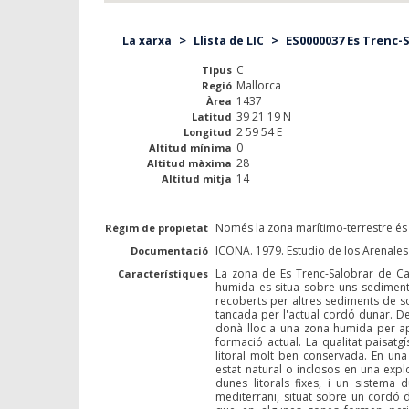
>
>
ES0000037 Es Trenc-
La xarxa
Llista de LIC
C
Tipus
Mallorca
Regió
1437
Àrea
39 21 19 N
Latitud
2 59 54 E
Longitud
0
Altitud mínima
28
Altitud màxima
14
Altitud mitja
Només la zona marítimo-terrestre és d
Règim de propietat
ICONA. 1979. Estudio de los Arenale
Documentació
La zona de Es Trenc-Salobrar de Cam
Característiques
humida es situa sobre uns sediments
recoberts per altres sediments de s
tancada per l'actual cordó dunar. D
donà lloc a una zona humida per apo
formació actual. La qualitat paisatg
litoral molt ben conservada. En una 
estat natural o inclosos en una expl
dunes litorals fixes, i un sistema
mediterrani, situat sobre un cordó d