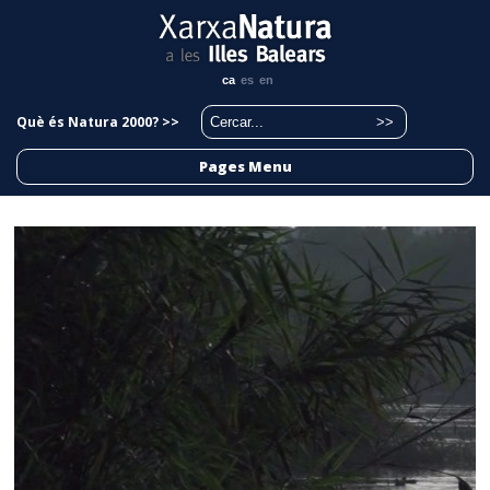
ca
es
en
Què és Natura 2000? >>
Pages Menu