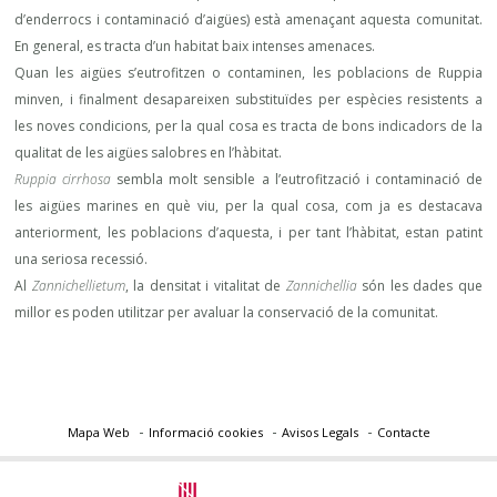
d’enderrocs i contaminació d’aigües) està amenaçant aquesta comunitat.
En general, es tracta d’un habitat baix intenses amenaces.
Quan les aigües s’eutrofitzen o contaminen, les poblacions de Ruppia
minven, i finalment desapareixen substituïdes per espècies resistents a
les noves condicions, per la qual cosa es tracta de bons indicadors de la
qualitat de les aigües salobres en l’hàbitat.
Ruppia cirrhosa
sembla molt sensible a l’eutrofització i contaminació de
les aigües marines en què viu, per la qual cosa, com ja es destacava
anteriorment, les poblacions d’aquesta, i per tant l’hàbitat, estan patint
una seriosa recessió.
Al
Zannichellietum
, la densitat i vitalitat de
Zannichellia
són les dades que
millor es poden utilitzar per avaluar la conservació de la comunitat.
Mapa Web
Informació cookies
Avisos Legals
Contacte