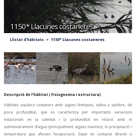
1150* Llacunes costaneres
>
1150* Llacunes costaneres
Llistat d'hàbitats
Descripció de l’hàbitat ( Fisiognomia i estructura)
Hàbitats aquàtics costaners amb aigües léntiques, salina o salobre, de
poca profunditat, que es caracteritza per importants variacions
estacionals en la salinitat i la profunditat en relació amb el
subministrament d’aigua (principalment aigües marines), la precipitació i
temperatura que afecten l’evaporació. Estan en contacte directe o