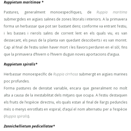
Ruppietum maritimae *
Pastures, generalment monoespecífiques, de
Ruppia maritima
submergides en aigües salines de zones litorals i interiors. A la primavera
forma un herbassar que pot ser bastant dens; conforme va entrant l’estiu,
i les basses i rierols salins de corrent lent en els quals viu, es van
dessecant, els peus de la planta van quedant descoberts i es van morint.
Cap al final de l’estiu solen haver mort i les llavors perduren en el sòl, fins
que la primavera d’hivern o l’hivern duguin noves aportacions d’aigua.
Ruppietum spiralis*
Herbassar monoespecífic de
Ruppia cirrhosa
submergit en aigües marines
poc profundes.
Forma pastures de densitat variable, encara que generalment no molt
alta a causa de la inestabilitat dels mitjans que ocupa. A l’estiu destaquen
els fruits de l’espècie directriu, els quals estan al final de llargs peduncles
més o menys enrotllats en espiral, d’aquí el nom alternatiu per a l’espècie
(
Ruppia spiralis
).
Zannichellietum pedicellatae*