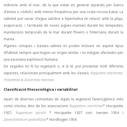
indirecte amb el mar, de la que estan en general separats per bancs
d’arena o còdols i amb menor freqüència per una costa rocosa baixa. La
salinitat pot variar d’aigua salobre a hiperhalina en relació amb la pluja,
evaporació, i l’arribada de noves aigües marines durant les tempestes,
inundacions temporals de la mar durant l’hivern o l’intercanvi durant la
marea.
Algunes conques i basses salines es poden incloure en aquest tipus
d’hàbitat sempre que tinguin un origen similar i no estiguin afectades per
una excessiva explotació humana.
De vegades no hi ha vegetació o, si la té, pot presentar molt diferents
aspectes, relacionats principalment amb les classes:
Ruppietea maritimae,
Potametea
o
Zosteretea marinae
.
Classificació fitosociològica i variabilitat
Apart de diverses comunitats de algals la vegetació fanerogàmica més
comú s’inclou dins de les associacions
Ruppietum maritimae
* Hocquette
1927,
Ruppietum spiralis
* Hocquette 1927 corr. Iversen 1954 i
Zannichellietum pedicellatae
* Nordhagen 1954.