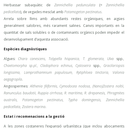
Herbassar subaquàtic de
Zannichellia pedunculata
(=
Zannichellia
pedicellata
), de vegades mesclat amb
Potamogeton pectinatus
.
Arrela sobre llims amb abundants restes orgàniques, en aigües
generalment salobres, més rarament salines. Canvis importants en la
quantitat de sals solubles o de contaminants orgànics poden impedir el
desenvolupament d’aquesta associació.
Espècies diagnòstiques
Algues:
Chara canescens, Tolypella hispanica, T. glomerata, Ulva
spp.
,
Chaetomorpha sp.pl., Cladophora echinus, Cystoseira
spp.
, Gracilariopsis
longissima, Lamprothamnium papulosum, Rytiphloea tinctoria, Valonia
aegagropila
.
Angiospermes:
Althenia filiformis, Cymodocea nodosa, (Nano)Zostera noltii,
Ranunculus baudotii, Ruppia cirrhosa, R. maritima, R. drepanesis, Phragmites
australis, Potamogeton pectinatus, Typha domingensis, Zannichellia
pedicellata, Zostera marina
.
Estat i recomenacions a la gestió
A les zones costaneres l’expansió urbanística (que inclou abocaments